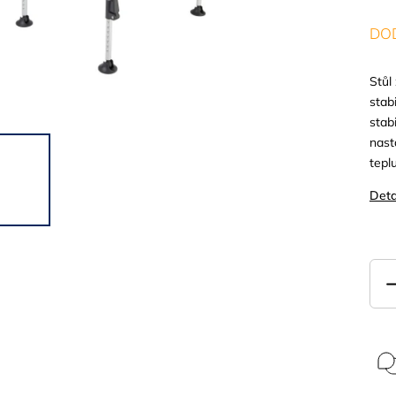
DOD
Stůl
stab
stab
nast
teplu
Deta