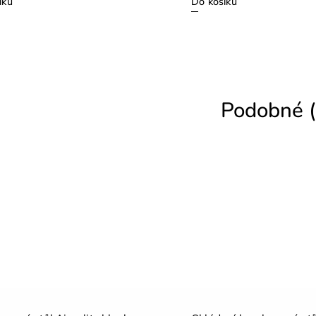
íku
Do košíku
Podobné (