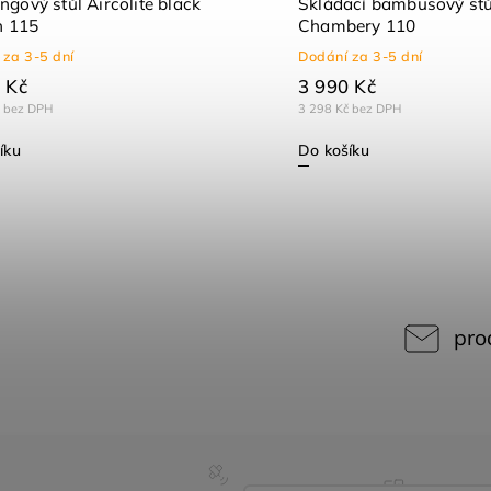
gový stůl Aircolite black
Skládací bambusový stů
n 115
Chambery 110
 za 3-5 dní
Dodání za 3-5 dní
 Kč
3 990 Kč
č bez DPH
3 298 Kč bez DPH
íku
Do košíku
pro