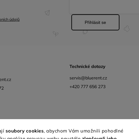
ních údajů
Přihlásit se
Technické dotazy
servis@bluerent.cz
ent.cz
+420 777 656 273
72
Facebook
Instagram
YouTube
Obchodní podmínk
ají
soubory cookies
, abychom Vám umožnili pohodlné
díky analýze provozu webu neustále
zlepšovali jeho