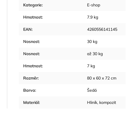
Kategorie
:
E-shop
Hmotnost
:
7.9 kg
EAN
:
4260556141145
Nosnost
:
30 kg
Nosnost
:
až 30 kg
Hmotnost
:
7 kg
Rozměr
:
80 x 60 x 72 cm
Barva
:
Šedá
Materiál
:
Hliník, kompozit