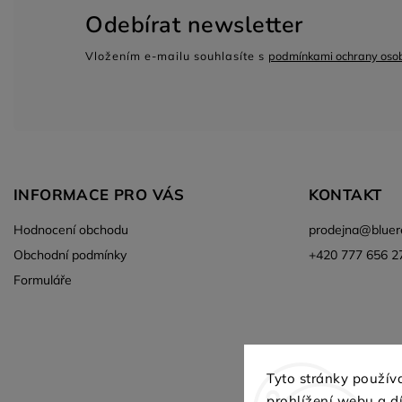
Odebírat newsletter
Vložením e-mailu souhlasíte s
podmínkami ochrany osob
INFORMACE PRO VÁS
KONTAKT
Hodnocení obchodu
prodejna
@
bluer
Obchodní podmínky
+420 777 656 2
Formuláře
Aktuální vozy skladem
Tyto stránky použív
prohlížení webu a 