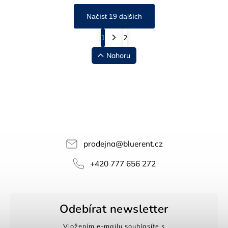
Načíst 19 dalších
1
2
Nahoru
prodejna
@
bluerent.cz
+420 777 656 272
Odebírat newsletter
Vložením e-mailu souhlasíte s