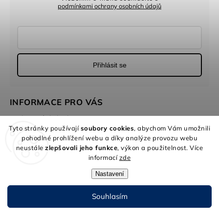
podmínkami ochrany osobních údajů
Přihlásit se
INFORMACE PRO VÁS
Hodnocení obchodu
Tyto stránky používají
soubory cookies
, abychom Vám umožnili
Obchodní podmínky
pohodlné prohlížení webu a díky analýze provozu webu
Formuláře
neustále
zlepšovali jeho funkce
, výkon a použitelnost. Více
informací
zde
KONTAKT
Nastavení
prodejna
@
bluerent.cz
+420 777 656 272
Souhlasím