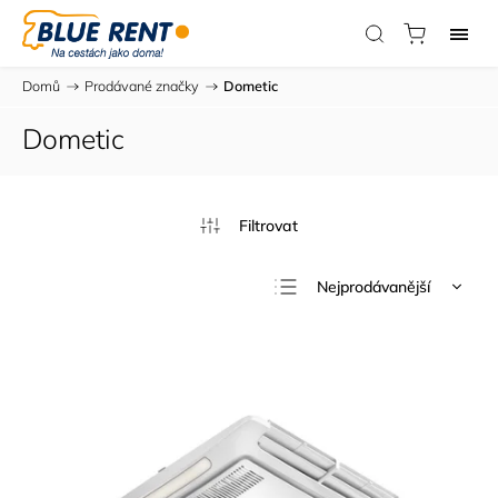
Domů
/
Prodávané značky
/
Dometic
Dometic
Nejprodávanější
Nejlevnější
Nejdražší
Abecedně