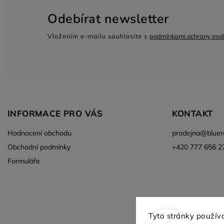
Odebírat newsletter
Vložením e-mailu souhlasíte s
podmínkami ochrany osob
INFORMACE PRO VÁS
KONTAKT
Hodnocení obchodu
prodejna
@
bluer
Obchodní podmínky
+420 777 656 2
Formuláře
Aktuální vozy skladem
Tyto stránky použív