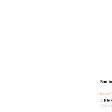
Bambu
Dodání 
4 950
4 091 Kč