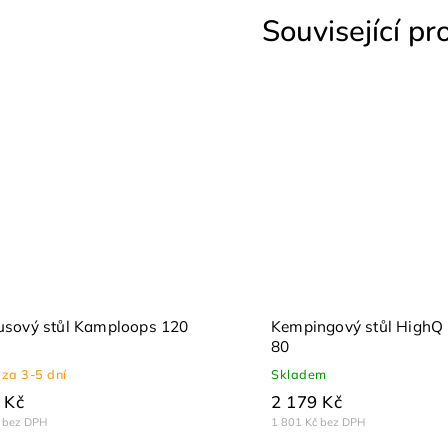
Související pr
sový stůl Kamploops 120
Kempingový stůl HighQ 
80
za 3-5 dní
Skladem
 Kč
2 179 Kč
 bez DPH
1 801 Kč bez DPH