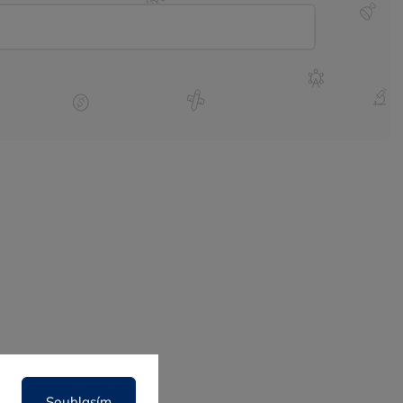
y
Web
O nás
Souhlasím