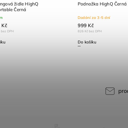
ngová židle HighQ
Podnožka HighQ Černá
rtable Černá
em
Dodání za 3-5 dní
 Kč
999 Kč
č bez DPH
826 Kč bez DPH
íku
Do košíku
pro