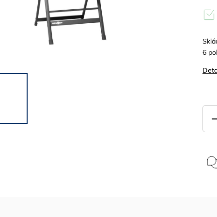
Sklá
6 po
Deta