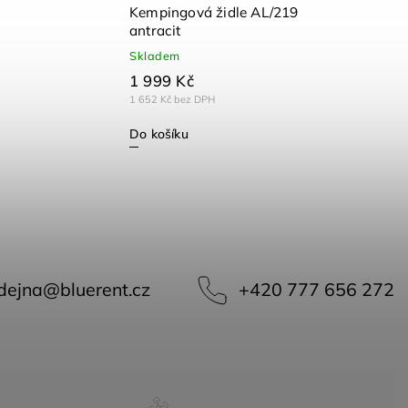
Kempingová židle AL/219
antracit
Skladem
1 999 Kč
1 652 Kč bez DPH
Do košíku
dejna
@
bluerent.cz
+420 777 656 272