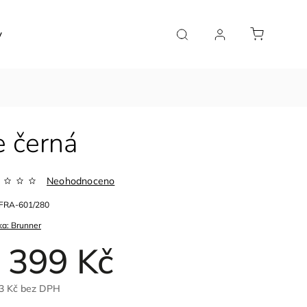
y
Značky
e černá
Neohodnoceno
FRA-601/280
ka:
Brunner
 399 Kč
3 Kč bez DPH