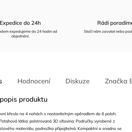
Expedice do 24h
Rádi poradím
ladem expedujeme do 24 hodin od
Stačí nám zavolat nebo posl
objednání.
s
Hodnocení
Diskuze
Značka
B
 popis produktu
vní křeslo na 4 nohách s nastavitelným opěradlem do 6 poloh.
 Potahová látka: polstrovaná 3D síťovina; Područky vyrobené z
stového materiálu; podnožka připojitelná; Kompaktní a snadno se