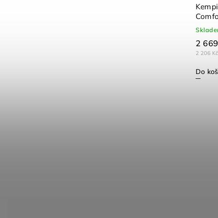
Kempi
Comfo
Sklad
2 669
2 206 K
Do koš