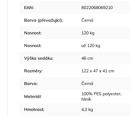
EAN
:
8022068069210
Barva (převažující)
:
Černá
Nosnost
:
120 kg
Nosnost
:
až 120 kg
Výška sedáku
:
46 cm
Rozměry
:
122 x 47 x 41 cm
Barva
:
Černá
100% PES polyester,
Materiál
:
hliník
Hmotnost
:
4,3 kg