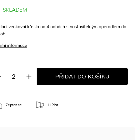
SKLADEM
dací venkovní křeslo na 4 nohách s nastavitelným opěradlem do
loh.
ilní informace
PŘIDAT DO KOŠÍKU
Zeptat se
Hlídat