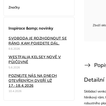
Značky
Zboží sk
Inspirace &amp; novinky
SVOBODA JE ROZHODNOUT SE
RÁNO, KAM POJEDETE DÁL.
8.6.2026
WESTFALIA KELSEY NOVĚ V
PŮJČOVNĚ
Popi
5.6.2026
POZNEJTE NÁS NA DNECH
Detailní
OTEVŘENÝCH DVEŘÍ UŽ
17.-18.4.2026
10.4.2026
Skládací venko
hliníkový rám;
robustního pla