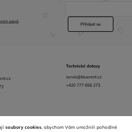
ních údajů
Přihlásit se
Technické dotazy
servis@bluerent.cz
ent.cz
+420 777 656 273
72
Facebook
Instagram
YouTube
Obchodní podmínk
ají
soubory cookies
, abychom Vám umožnili pohodlné