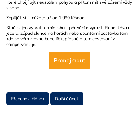
které chtějí být neustále v pohybu a přitom mít své zázemí vždy
s sebou.
Zapůjčit si ji můžete už od 1 990 Kč/noc.
Stačí si jen vybrat termín, sbalit pár věcí a vyrazit. Ranní káva u
jezera, západ slunce na horách nebo spontánní zastávka tam,
kde se vám zrovna bude líbit, přesně o tom cestování v
campervanu je.
Pronajmout
Předchozí článek
Další článek