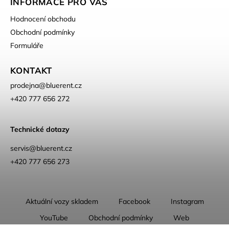
INFORMACE PRO VÁS
Hodnocení obchodu
Obchodní podmínky
Formuláře
KONTAKT
prodejna
@
bluerent.cz
+420 777 656 272
Technické dotazy
servis@bluerent.cz
+420 777 656 273
Aktuální vozy skladem
Facebook
Instagram
YouTube
Obchodní podmínky
Web