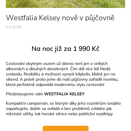
Westfalia Kelsey nově v půjčovně
5.6.2026
Na noc již za 1 990 Kč
Cestování obytným vozem už dávno není jen o velkých
alkovnách a dlouhých dovolených. Čím dál více lidí hledá
svobodu, flexibilitu a možnost vyrazit kdykoliv, klidně jen na
víkend. A právě proto jsme do naší půjčovny zařadili novinku,
která perfektně odpovídá modernímu stylu cestování
Představujeme vám
WESTFALIA KELSEY
Kompaktní campervan, se kterým díky jeho rozměrům snadno
zaparkujete, dobře se ovládá a bez problémů zvládne jak
městské uličky, tak horské silnice nebo pobřežní roadtripy.