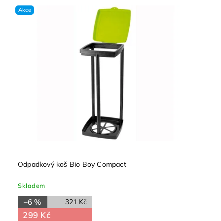
Nejdražší
Akce
Abecedně
Odpadkový koš Bio Boy Compact
Skladem
–6 %
321 Kč
299 Kč