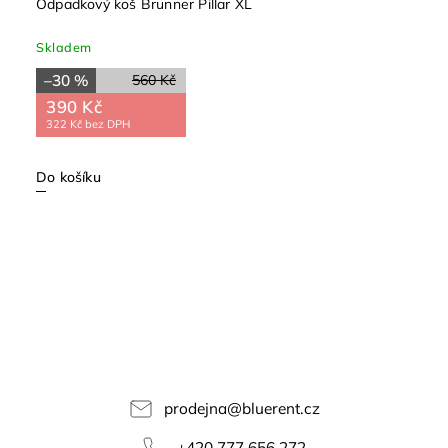
Odpadkový koš Brunner Pillar XL
Skladem
–30 %
560 Kč
390 Kč
322 Kč bez DPH
Do košíku
prodejna
@
bluerent.cz
+420 777 656 272