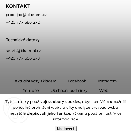
KONTAKT
prodejna
@
bluerent.cz
+420 777 656 272
Technické dotazy
servis@bluerent.cz
+420 777 656 273
Aktuální vozy skladem
Facebook
Instagram
YouTube
Obchodní podmínky
Web
O nás
Tyto stránky používají
soubory cookies
, abychom Vám umožnili
pohodlné prohlížení webu a díky analýze provozu webu
neustále
zlepšovali jeho funkce
, výkon a použitelnost. Více
informací
zde
Nastavení