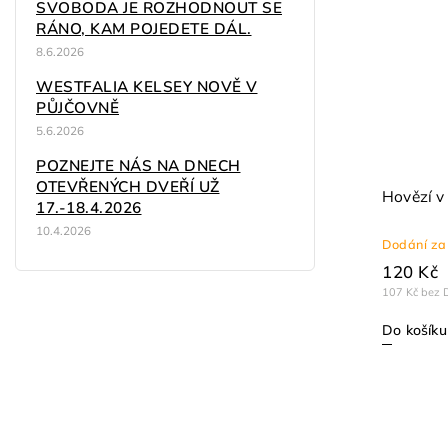
SVOBODA JE ROZHODNOUT SE
RÁNO, KAM POJEDETE DÁL.
8.6.2026
WESTFALIA KELSEY NOVĚ V
PŮJČOVNĚ
5.6.2026
POZNEJTE NÁS NA DNECH
OTEVŘENÝCH DVEŘÍ UŽ
Hovězí v
17.-18.4.2026
10.4.2026
Dodání za
120 Kč
107 Kč bez 
Do košíku