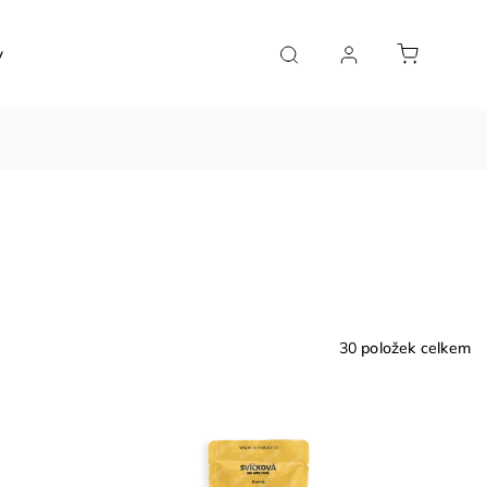
y
Značky
30
položek celkem