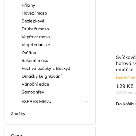
Přílohy
Hovězí maso
Bezlepkové
Drůbeží maso
Vepřové maso
Vegeteriánské
Zvěřina
Svíčková
Sušené maso
hotová s
Poctivé paštiky z Beskyd
omáčce
Omáčky ke grilování
Dodání za
Vánoční edice
129 Kč
Samoohřev
115 Kč bez 
EXPRES MENU
Do košíku
Značky
Cena