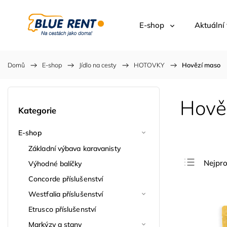
E-shop
Aktuální
Domů
/
E-shop
/
Jídlo na cesty
/
HOTOVKY
/
Hovězí maso
Hově
Kategorie
E-shop
Základní výbava karavanisty
Nejpro
Výhodné balíčky
Nejlev
Concorde příslušenství
Westfalia příslušenství
Nejdra
Etrusco příslušenství
Abece
Markýzy a stany