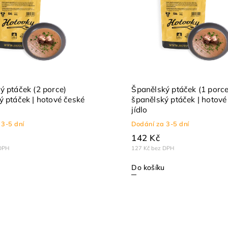
ý ptáček (2 porce)
Španělský ptáček (1 porce
ý ptáček | hotové české
španělský ptáček | hotové
jídlo
 3-5 dní
Dodání za 3-5 dní
142 Kč
DPH
127 Kč bez DPH
Do košíku