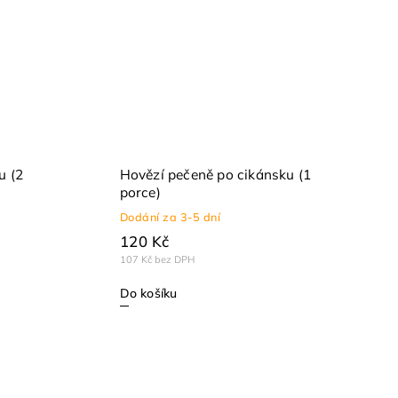
u (2
Hovězí pečeně po cikánsku (1
porce)
Dodání za 3-5 dní
120 Kč
107 Kč bez DPH
Do košíku