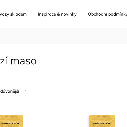
 vozy skladem
Inspirace & novinky
Obchodní podmínk
zí maso
dávanější
nější
žší
dně