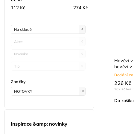
112
Kč
274
Kč
Na skladě
4
Akce
0
Novinka
0
Hovězí v
Tip
hovězí v 
0
Dodání za
Značky
226 Kč
202 Kč bez 
HOTOVKY
30
Do košíku
Inspirace &amp; novinky