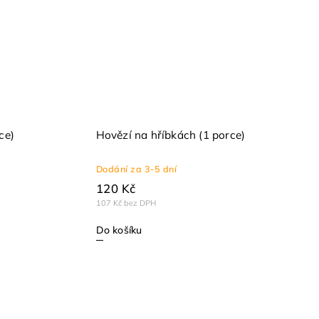
ce)
Hovězí na hříbkách (1 porce)
Dodání za 3-5 dní
120 Kč
107 Kč bez DPH
Do košíku