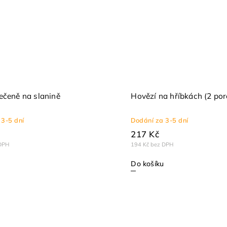
ečeně na slanině
Hovězí na hříbkách (2 por
 3-5 dní
Dodání za 3-5 dní
217 Kč
DPH
194 Kč bez DPH
Do košíku