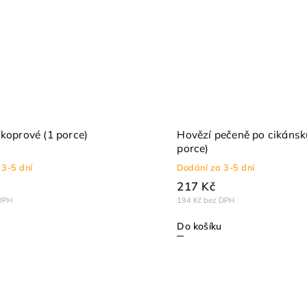
 koprové (1 porce)
Hovězí pečeně po cikánsk
porce)
 3-5 dní
Dodání za 3-5 dní
217 Kč
DPH
194 Kč bez DPH
Do košíku