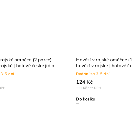
 rajské omáčce (2 porce)
Hovězí v rajské omáčce (1
rajské | hotové české jídlo
hovězí v rajské | hotové če
 3-5 dní
Dodání za 3-5 dní
124 Kč
DPH
111 Kč bez DPH
Do košíku