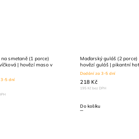
 na smetaně (1 porce)
Maďarský guláš (2 porce)
víčková | hovězí maso v
hovězí guláš | pikantní hot
Dodání za 3-5 dní
 3-5 dní
218 Kč
195 Kč bez DPH
DPH
Do košíku