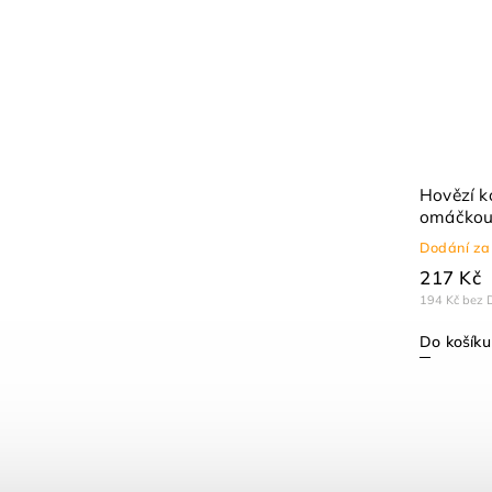
Hovězí k
omáčkou
porce)
Dodání za
217 Kč
194 Kč bez 
Do košíku