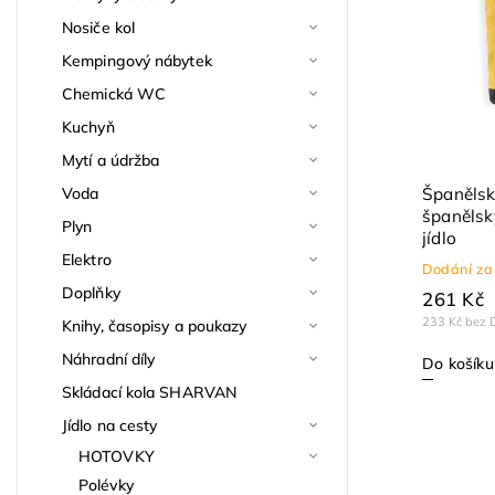
Nosiče kol
Kempingový nábytek
Chemická WC
Kuchyň
Mytí a údržba
Španělsk
Voda
španělsk
Plyn
jídlo
Elektro
Dodání za
Doplňky
261 Kč
233 Kč bez 
Knihy, časopisy a poukazy
Náhradní díly
Do košíku
Skládací kola SHARVAN
Jídlo na cesty
HOTOVKY
Polévky