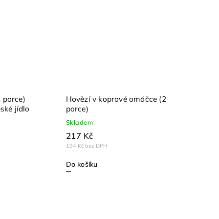
 porce)
Hovězí v koprové omáčce (2
ské jídlo
porce)
Skladem
217 Kč
194 Kč bez DPH
Do košíku