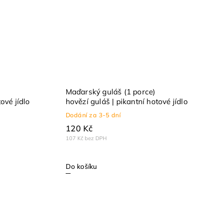
Maďarský guláš (1 porce)
ové jídlo
hovězí guláš | pikantní hotové jídlo
Dodání za 3-5 dní
120 Kč
107 Kč bez DPH
Do košíku