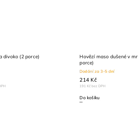
a divoko (2 porce)
Hovězí maso dušené v mrk
porce)
Dodání za 3-5 dní
214 Kč
DPH
191 Kč bez DPH
Do košíku