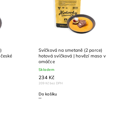
)
Svíčková na smetaně (2 porce)
 české
hotová svíčková | hovězí maso v
omáčce
Skladem
234 Kč
209 Kč bez DPH
Do košíku