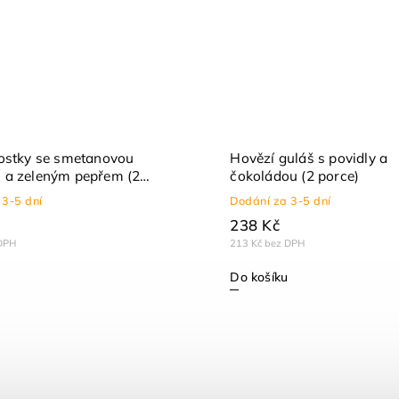
ostky se smetanovou
Hovězí guláš s povidly a
 a zeleným pepřem (2
čokoládou (2 porce)
 3-5 dní
Dodání za 3-5 dní
238 Kč
DPH
213 Kč bez DPH
Do košíku