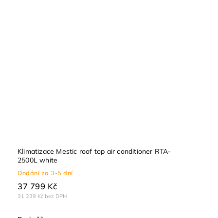
Klimatizace Mestic roof top air conditioner RTA-
2500L white
Dodání za 3-5 dní
37 799 Kč
31 239 Kč bez DPH