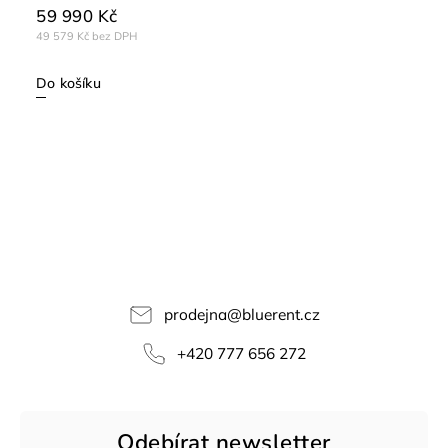
59 990 Kč
49 579 Kč bez DPH
Do košíku
prodejna
@
bluerent.cz
+420 777 656 272
Odebírat newsletter