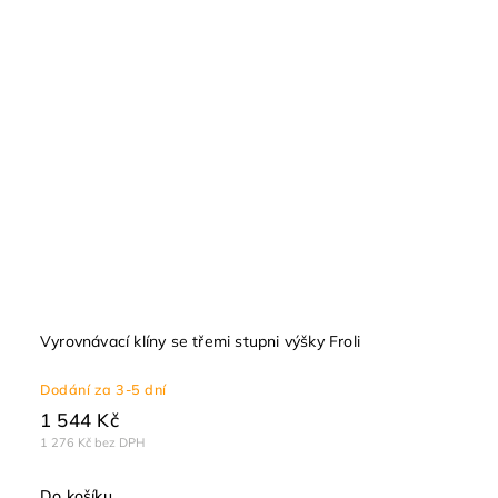
Vyrovnávací klíny se třemi stupni výšky Froli
Dodání za 3-5 dní
1 544 Kč
1 276 Kč bez DPH
Do košíku