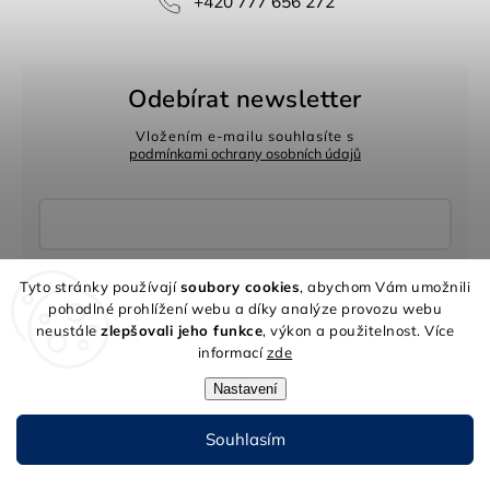
+420 777 656 272
Odebírat newsletter
Vložením e-mailu souhlasíte s
podmínkami ochrany osobních údajů
Přihlásit se
Tyto stránky používají
soubory cookies
, abychom Vám umožnili
pohodlné prohlížení webu a díky analýze provozu webu
neustále
zlepšovali jeho funkce
, výkon a použitelnost. Více
informací
zde
INFORMACE PRO VÁS
Nastavení
Hodnocení obchodu
Obchodní podmínky
Souhlasím
Formuláře