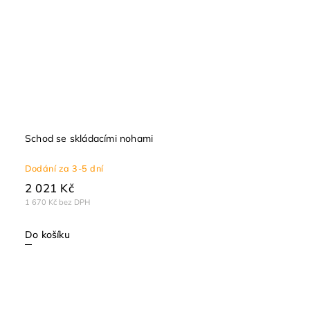
Schod se skládacími nohami
Dodání za 3-5 dní
2 021 Kč
1 670 Kč bez DPH
Do košíku