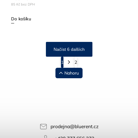
85 Kč bez DPH
Do košíku
Načíst 6 dalších
1
2
Nahoru
prodejna
@
bluerent.cz