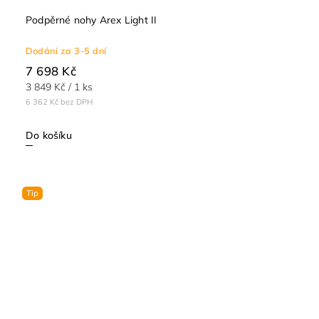
Podpěrné nohy Arex Light II
Dodání za 3-5 dní
7 698 Kč
3 849 Kč / 1 ks
6 362 Kč bez DPH
Do košíku
Tip