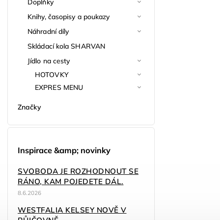
Doplňky
Knihy, časopisy a poukazy
Náhradní díly
Skládací kola SHARVAN
Jídlo na cesty
HOTOVKY
EXPRES MENU
Značky
Inspirace &amp; novinky
SVOBODA JE ROZHODNOUT SE
RÁNO, KAM POJEDETE DÁL.
8.6.2026
WESTFALIA KELSEY NOVĚ V