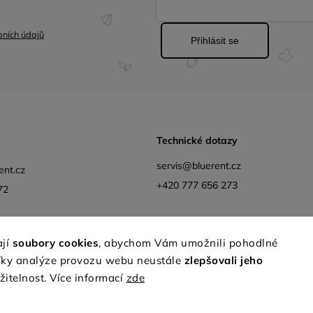
ních údajů
Přihlásit se
Technické dotazy
servis@bluerent.cz
ent.cz
+420 777 656 273
72
ají
soubory cookies
, abychom Vám umožnili pohodlné
díky analýze provozu webu neustále
zlepšovali jeho
Facebook
Instagram
YouTube
Obchodní podmínk
žitelnost. Více informací
zde