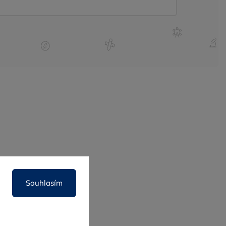
Souhlasím
y
Web
O nás