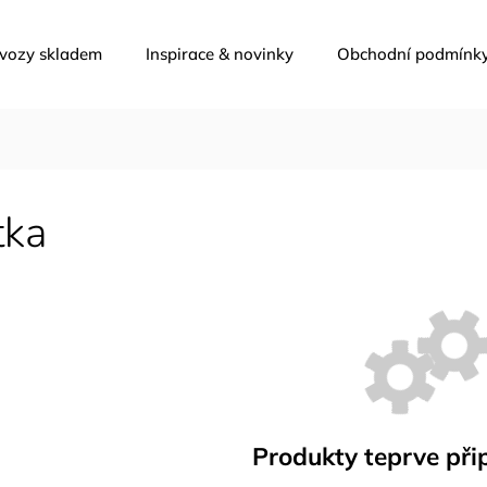
 vozy skladem
Inspirace & novinky
Obchodní podmínk
tka
Produkty teprve při