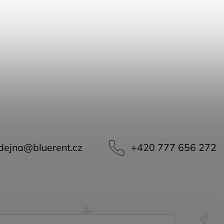
dejna
@
bluerent.cz
+420 777 656 272