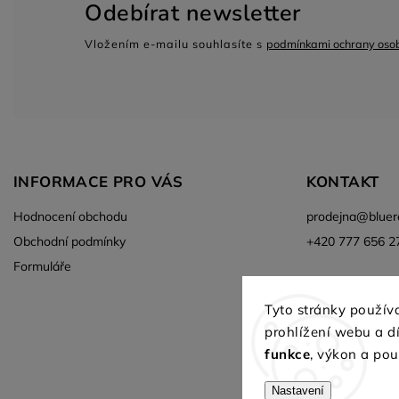
Odebírat newsletter
Vložením e-mailu souhlasíte s
podmínkami ochrany osob
INFORMACE PRO VÁS
KONTAKT
Hodnocení obchodu
prodejna
@
bluer
Obchodní podmínky
+420 777 656 2
Formuláře
Tyto stránky použív
prohlížení webu a 
Aktuální vozy skladem
funkce
, výkon a pou
Nastavení