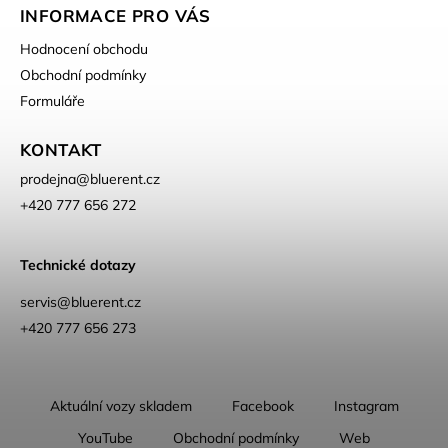
INFORMACE PRO VÁS
Hodnocení obchodu
Obchodní podmínky
Formuláře
KONTAKT
prodejna
@
bluerent.cz
+420 777 656 272
Technické dotazy
servis@bluerent.cz
+420 777 656 273
Aktuální vozy skladem
Facebook
Instagram
YouTube
Obchodní podmínky
Web