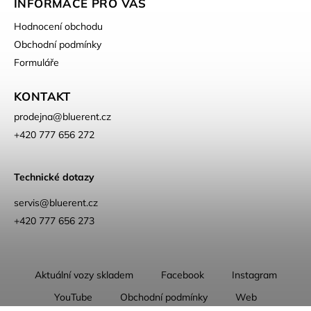
INFORMACE PRO VÁS
Hodnocení obchodu
Obchodní podmínky
Formuláře
KONTAKT
prodejna
@
bluerent.cz
+420 777 656 272
Technické dotazy
servis@bluerent.cz
+420 777 656 273
Aktuální vozy skladem
Facebook
Instagram
YouTube
Obchodní podmínky
Web