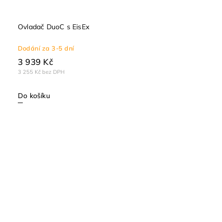
Ovladač DuoC s EisEx
Dodání za 3-5 dní
3 939 Kč
3 255 Kč bez DPH
Do košíku