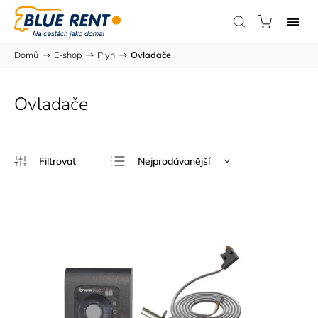
Domů
/
E-shop
/
Plyn
/
Ovladače
Ovladače
Nejprodávanější
Nejlevnější
Nejdražší
Abecedně