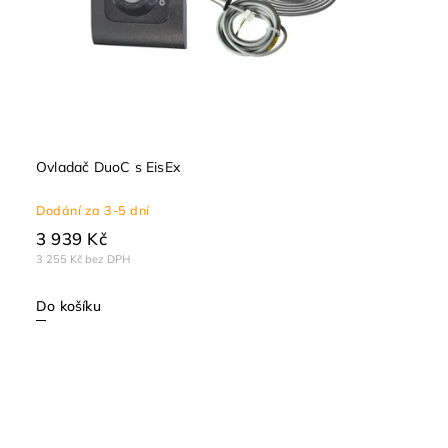
Ovladač DuoC s EisEx
Dodání za 3-5 dní
3 939 Kč
3 255 Kč bez DPH
Do košíku