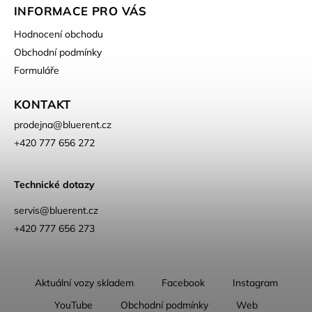
INFORMACE PRO VÁS
Hodnocení obchodu
Obchodní podmínky
Formuláře
KONTAKT
prodejna
@
bluerent.cz
+420 777 656 272
Technické dotazy
servis@bluerent.cz
+420 777 656 273
Aktuální vozy skladem
Facebook
Instagram
YouTube
Obchodní podmínky
Web