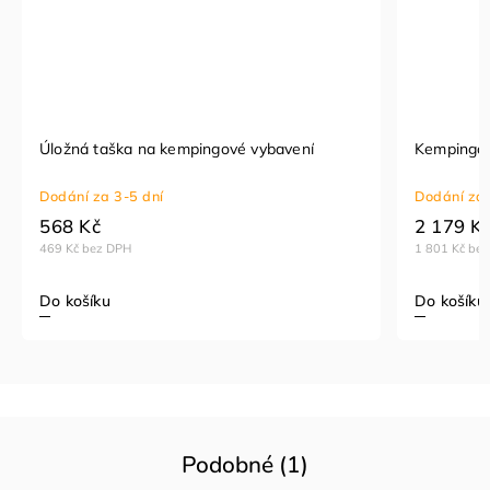
Úložná taška na kempingové vybavení
Kempingov
Dodání za 3-5 dní
Dodání za 
568 Kč
2 179 K
469 Kč bez DPH
1 801 Kč be
Do košíku
Do košíku
Podobné (1)