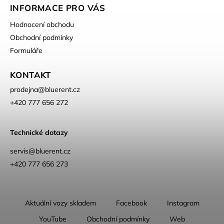
INFORMACE PRO VÁS
Hodnocení obchodu
Obchodní podmínky
Formuláře
KONTAKT
prodejna
@
bluerent.cz
+420 777 656 272
Technické dotazy
servis@bluerent.cz
+420 777 656 273
Aktuální vozy skladem
Facebook
Instagram
YouTube
Obchodní podmínky
Web