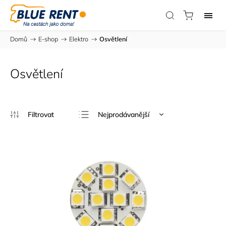
Domů
/
E-shop
/
Elektro
/
Osvětlení
Osvětlení
Nejprodávanější
Nejlevnější
Nejdražší
Abecedně