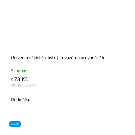
Univerzální čistič obytných vozů a karavanů (1l)
Skladem
473 Kč
391 Kč bez DPH
Do košíku
Akce