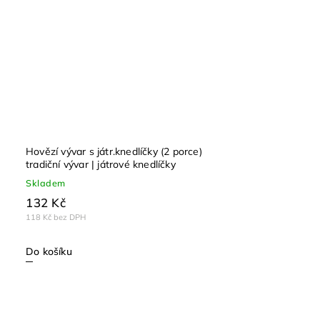
Hovězí vývar s játr.knedlíčky (2 porce)
tradiční vývar | játrové knedlíčky
Skladem
132 Kč
118 Kč bez DPH
Do košíku