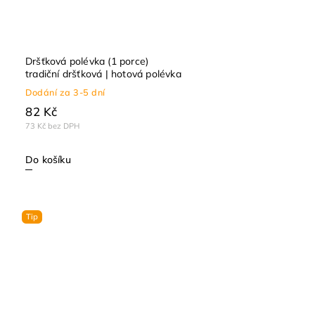
Dršťková polévka (1 porce)
tradiční dršťková | hotová polévka
Dodání za 3-5 dní
82 Kč
73 Kč bez DPH
Do košíku
Tip