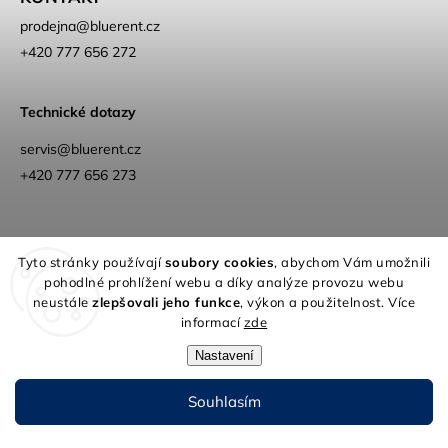
prodejna
@
bluerent.cz
+420 777 656 272
Technické dotazy
servis@bluerent.cz
+420 777 656 273
Aktuální vozy skladem
Facebook
Instagram
Tyto stránky používají
soubory cookies
, abychom Vám umožnili
pohodlné prohlížení webu a díky analýze provozu webu
YouTube
Obchodní podmínky
Web
neustále
zlepšovali jeho funkce
, výkon a použitelnost. Více
O nás
informací
zde
Nastavení
Souhlasím
Copyright 2026
Blue Rent | Na cestách jako doma
. Všechna práva