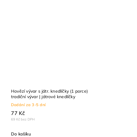
Hovězí vývar s játr. knedlíčky (1 porce)
tradiční vývar | játrové knedlíčky
Dodání za 3-5 dní
77 Kč
69 Kč bez DPH
Do košíku