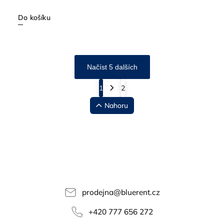
Do košíku
Načíst 5 dalších
1
2
Nahoru
prodejna
@
bluerent.cz
+420 777 656 272