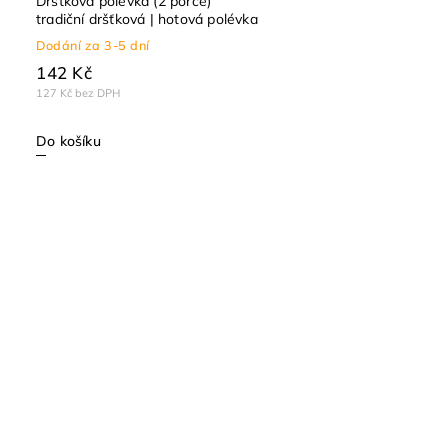
Dršťková polévka (2 porce)
tradiční dršťková | hotová polévka
Dodání za 3-5 dní
142 Kč
127 Kč bez DPH
Do košíku