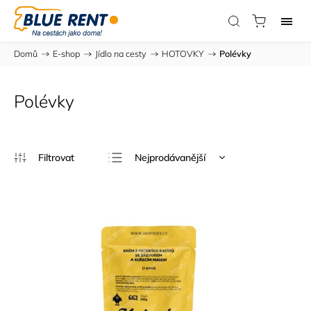
Domů
/
E-shop
/
Jídlo na cesty
/
HOTOVKY
/
Polévky
Polévky
Nejprodávanější
Nejlevnější
Nejdražší
Abecedně