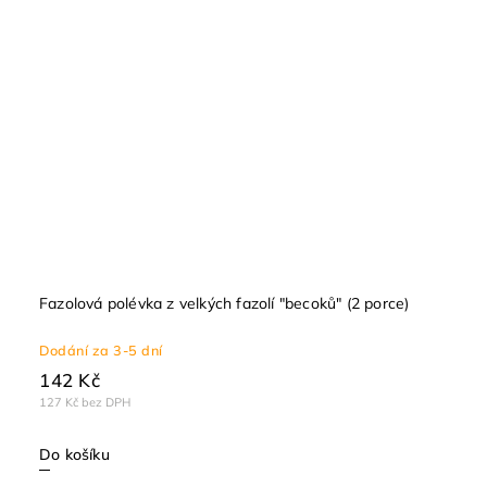
Fazolová polévka z velkých fazolí "becoků" (2 porce)
Dodání za 3-5 dní
142 Kč
127 Kč bez DPH
Do košíku