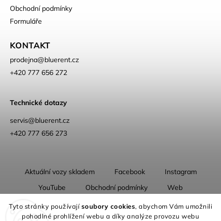
Obchodní podmínky
Formuláře
KONTAKT
prodejna
@
bluerent.cz
+420 777 656 272
Technické dotazy
servis@bluerent.cz
+420 777 656 273
Aktuální vozy skladem
Facebook
Instagram
YouTube
Obchodní podmínky
Web
O nás
Tyto stránky používají
soubory cookies
, abychom Vám umožnili
pohodlné prohlížení webu a díky analýze provozu webu