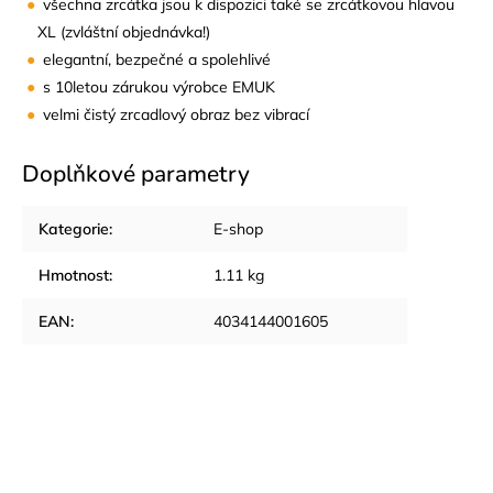
všechna zrcátka jsou k dispozici také se zrcátkovou hlavou
XL (zvláštní objednávka!)
elegantní, bezpečné a spolehlivé
s 10letou zárukou výrobce EMUK
velmi čistý zrcadlový obraz bez vibrací
Doplňkové parametry
Kategorie
:
E-shop
Hmotnost
:
1.11 kg
EAN
:
4034144001605