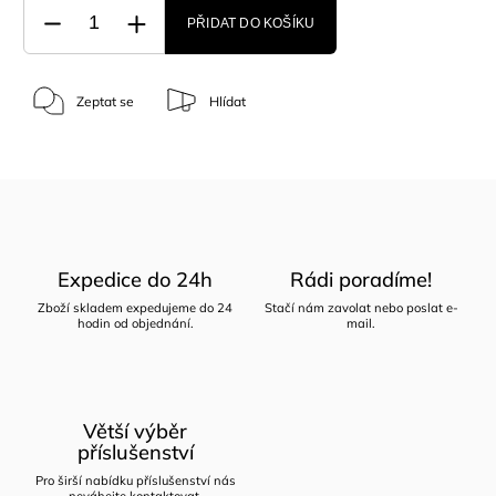
PŘIDAT DO KOŠÍKU
Zeptat se
Hlídat
Expedice do 24h
Rádi poradíme!
Zboží skladem expedujeme do 24
Stačí nám zavolat nebo poslat e-
hodin od objednání.
mail.
Větší výběr
příslušenství
Pro širší nabídku příslušenství nás
neváhejte kontaktovat.