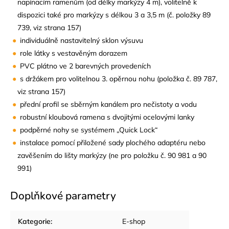
napínacím ramenům (od délky markýzy 4 m), volitelně k
dispozici také pro markýzy s délkou 3 a 3,5 m (č. položky 89
739, viz strana 157)
individuálně nastavitelný sklon výsuvu
role látky s vestavěným dorazem
PVC plátno ve 2 barevných provedeních
s držákem pro volitelnou 3. opěrnou nohu (položka č. 89 787,
viz strana 157)
přední profil se sběrným kanálem pro nečistoty a vodu
robustní kloubová ramena s dvojitými ocelovými lanky
podpěrné nohy se systémem „Quick Lock“
instalace pomocí přiložené sady plochého adaptéru nebo
zavěšením do lišty markýzy (ne pro položku č. 90 981 a 90
991)
Doplňkové parametry
Kategorie
:
E-shop