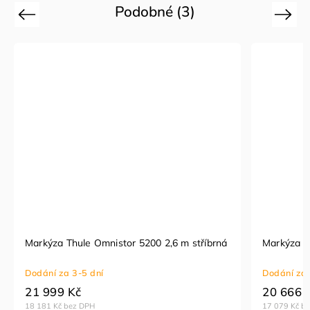
Podobné (3)
Previous
Next
Markýza Thule Omnistor 5200 2,6 m stříbrná
Markýza F
Dodání za 3-5 dní
Dodání za 
21 999 Kč
20 666 
18 181 Kč bez DPH
17 079 Kč b