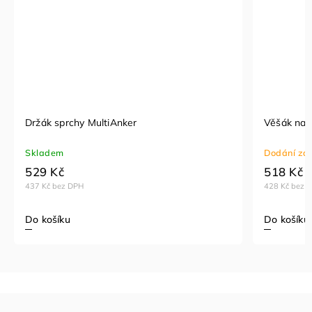
Držák sprchy MultiAnker
Věšák na 
Skladem
Dodání za 
529 Kč
518 Kč
437 Kč bez DPH
428 Kč bez 
Do košíku
Do košíku