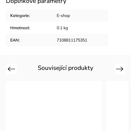
Doplňkové parametry
Kategorie
:
E-shop
Hmotnost
:
0.1 kg
EAN
:
7108811175351
Související produkty
Previous
Next