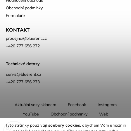
Hodnocení obchodu
Obchodní podmínky
Formuláře
KONTAKT
prodejna
@
bluerent.cz
+420 777 656 272
Technické dotazy
servis@bluerent.cz
+420 777 656 273
Aktuální vozy skladem
Facebook
Instagram
YouTube
Obchodní podmínky
Web
O nás
Tyto stránky používají
soubory cookies
, abychom Vám umožnili