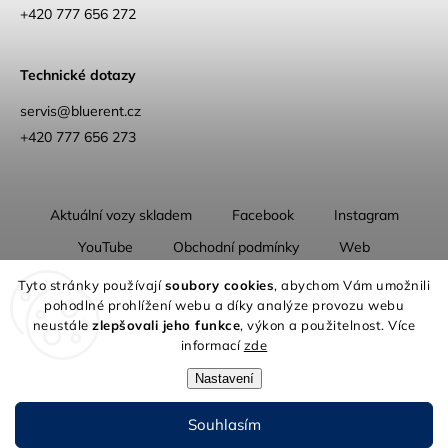
+420 777 656 272
Technické dotazy
servis@bluerent.cz
+420 777 656 273
Aktuální vozy skladem
Facebook
Instagram
YouTube
Obchodní podmínky
Web
O nás
Tyto stránky používají
soubory cookies
, abychom Vám umožnili
pohodlné prohlížení webu a díky analýze provozu webu
neustále
zlepšovali jeho funkce
, výkon a použitelnost. Více
informací
zde
Nastavení
Copyright 2026
Blue Rent | Na cestách jako doma
. Všechna práva
vyhrazena.
Souhlasím
Grafický návrh vytvořil a nakódoval
Shoptak.cz