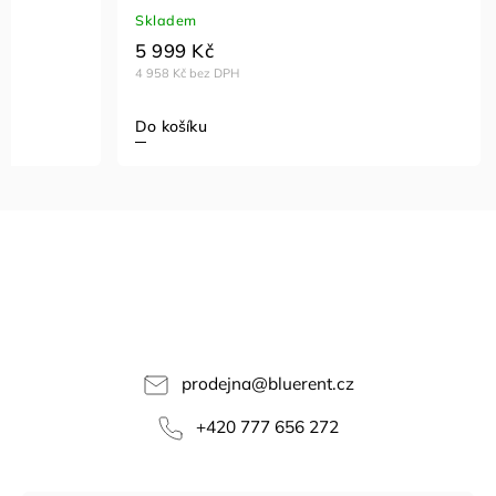
Skladem
5 999 Kč
4 958 Kč bez DPH
Do košíku
prodejna
@
bluerent.cz
+420 777 656 272