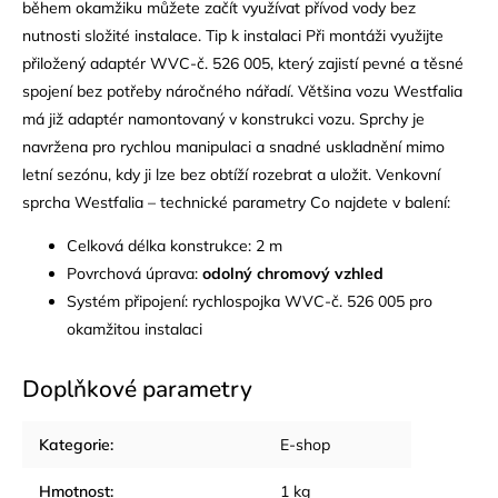
během okamžiku můžete začít využívat přívod vody bez
nutnosti složité instalace. Tip k instalaci Při montáži využijte
přiložený adaptér WVC-č. 526 005, který zajistí pevné a těsné
spojení bez potřeby náročného nářadí. Většina vozu Westfalia
má již adaptér namontovaný v konstrukci vozu. Sprchy je
navržena pro rychlou manipulaci a snadné uskladnění mimo
letní sezónu, kdy ji lze bez obtíží rozebrat a uložit. Venkovní
sprcha Westfalia – technické parametry Co najdete v balení:
Celková délka konstrukce: 2 m
Povrchová úprava:
odolný chromový vzhled
Systém připojení: rychlospojka WVC-č. 526 005 pro
okamžitou instalaci
Doplňkové parametry
Kategorie
:
E-shop
Hmotnost
:
1 kg