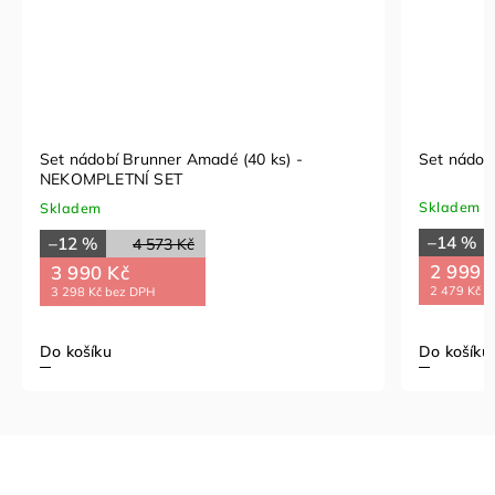
Set nádobí Brunner Amadé (40 ks) -
Set nádob
NEKOMPLETNÍ SET
Skladem
Skladem
–14 %
–12 %
4 573 Kč
2 999 
3 990 Kč
2 479 Kč b
3 298 Kč bez DPH
Do košíku
Do košíku