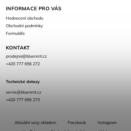
INFORMACE PRO VÁS
Hodnocení obchodu
Obchodní podmínky
Formuláře
KONTAKT
prodejna
@
bluerent.cz
+420 777 656 272
Technické dotazy
servis@bluerent.cz
+420 777 656 273
Aktuální vozy skladem
Facebook
Instagram