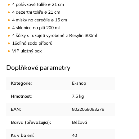
4 polévkové talíře ø 21 cm
4 dezertní talíře ø 21 cm
4 misky na cereálie ø 15 cm
4 sklenice na pití 200 ml
4 šálky s rukojetí vyrobené z Resylin 300ml
16dílná sada příborů
VIP úložný box
Doplňkové parametry
Kategorie
:
E-shop
Hmotnost
:
7.5 kg
EAN
:
8022068083278
Barva (převažující)
:
Béžová
Ks v balení
:
40