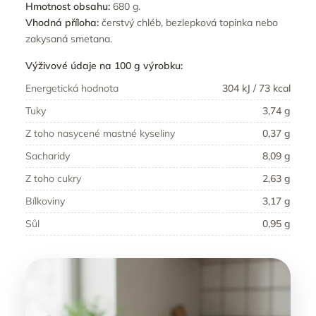
Hmotnost obsahu:
680 g.
Vhodná příloha:
čerstvý chléb, bezlepková topinka nebo
zakysaná smetana.
Výživové údaje na 100 g výrobku:
Energetická hodnota
304 kJ / 73 kcal
Tuky
3,74 g
Z toho nasycené mastné kyseliny
0,37 g
Sacharidy
8,09 g
Z toho cukry
2,63 g
Bílkoviny
3,17 g
Sůl
0,95 g