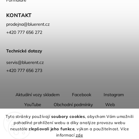
KONTAKT
prodejna
@
bluerent.cz
+420 777 656 272
Technické dotazy
servis@bluerent.cz
+420 777 656 273
Aktuální vozy skladem
Facebook
Instagram
YouTube
Obchodní podmínky
Web
O nás
Tyto stránky používají
soubory cookies
, abychom Vám umožnili
pohodlné prohlížení webu a díky analýze provozu webu
neustále
zlepšovali jeho funkce
, výkon a použitelnost. Více
informací
zde