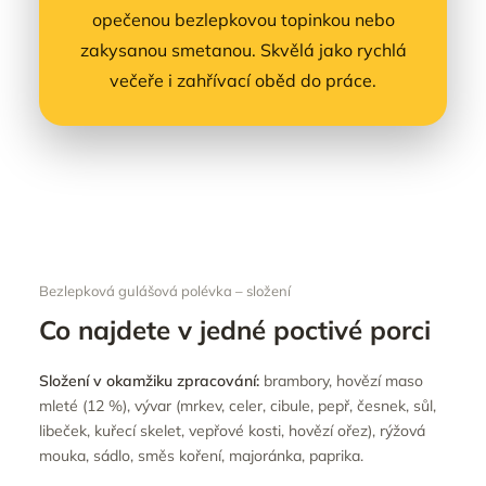
opečenou bezlepkovou topinkou nebo
zakysanou smetanou. Skvělá jako rychlá
večeře i zahřívací oběd do práce.
Bezlepková gulášová polévka – složení
Co najdete v jedné poctivé porci
Složení v okamžiku zpracování:
brambory, hovězí maso
mleté (12 %), vývar (mrkev, celer, cibule, pepř, česnek, sůl,
libeček, kuřecí skelet, vepřové kosti, hovězí ořez), rýžová
mouka, sádlo, směs koření, majoránka, paprika.