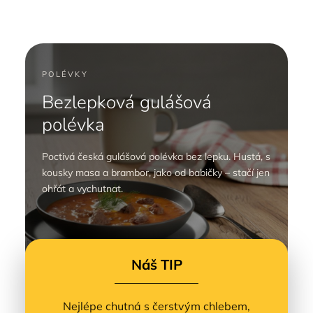
POLÉVKY
Bezlepková gulášová
polévka
Poctivá česká gulášová polévka bez lepku. Hustá, s
kousky masa a brambor, jako od babičky – stačí jen
ohřát a vychutnat.
Náš TIP
Nejlépe chutná s čerstvým chlebem,