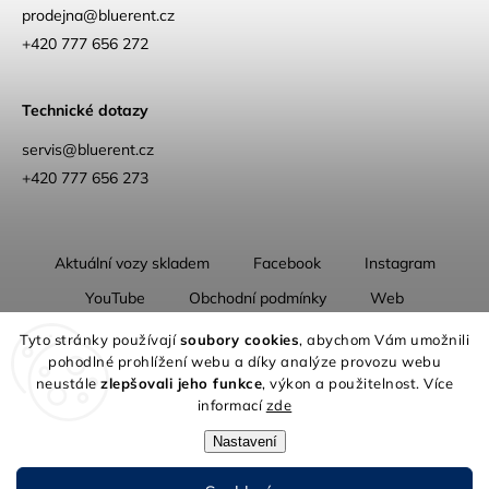
prodejna
@
bluerent.cz
+420 777 656 272
Technické dotazy
servis@bluerent.cz
+420 777 656 273
Aktuální vozy skladem
Facebook
Instagram
YouTube
Obchodní podmínky
Web
O nás
Tyto stránky používají
soubory cookies
, abychom Vám umožnili
pohodlné prohlížení webu a díky analýze provozu webu
neustále
zlepšovali jeho funkce
, výkon a použitelnost. Více
informací
zde
Nastavení
Copyright 2026
Blue Rent | Na cestách jako doma
. Všechna práva
vyhrazena.