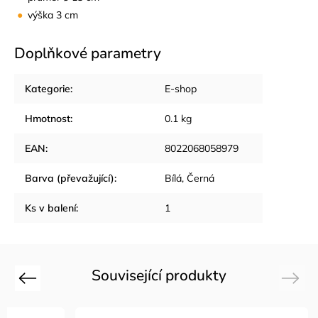
výška 3 cm
Doplňkové parametry
Kategorie
:
E-shop
Hmotnost
:
0.1 kg
EAN
:
8022068058979
Barva (převažující)
:
Bílá, Černá
Ks v balení
:
1
Související produkty
Previous
Next