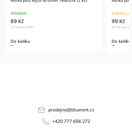
Miska pod vejce Brunner Nautical (1 ks)
Miska pod 
Skladem
Dodání za 
89 Kč
99 Kč
74 Kč bez DPH
82 Kč bez D
Do košíku
Do košíku
prodejna
@
bluerent.cz
+420 777 656 272