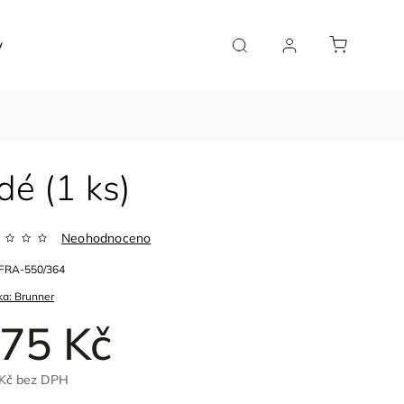
y
Značky
dé (1 ks)
Neohodnoceno
FRA-550/364
ka:
Brunner
75 Kč
 Kč bez DPH