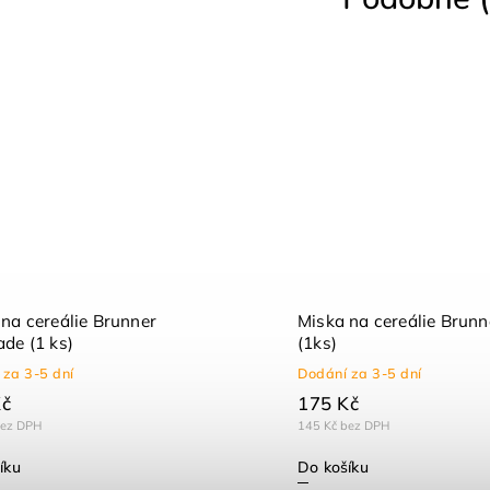
na cereálie Brunner
Miska na cereálie Brun
de (1 ks)
(1ks)
 za 3-5 dní
Dodání za 3-5 dní
Kč
175 Kč
bez DPH
145 Kč bez DPH
íku
Do košíku