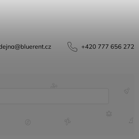
dejna
@
bluerent.cz
+420 777 656 272