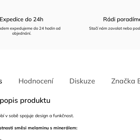
Expedice do 24h
Rádi poradím
ladem expedujeme do 24 hodin od
Stačí nám zavolat nebo posl
objednání.
s
Hodnocení
Diskuze
Značka
B
 popis produktu
bí v sobě spojuje design a funkčnost.
astnosti směsi melaminu s minerálem:
h