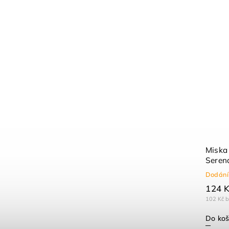
Miska 
Serena
Dodání
124 
102 Kč 
Do koš