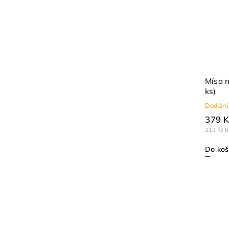
Mísa n
ks)
Dodání 
379 K
313 Kč 
Do koš