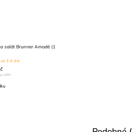
a salát Brunner Amadé (1
za 3-5 dní
č
bez DPH
íku
Podobné (