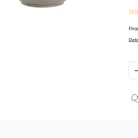
DOD
Eleg
Deta