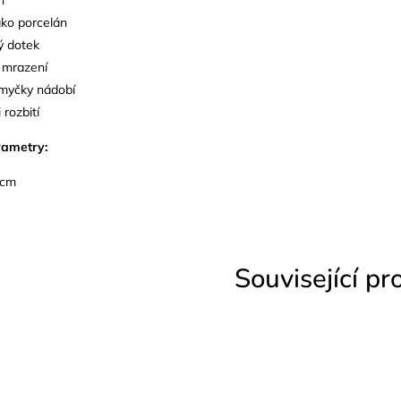
ako porcelán
ý dotek
 mrazení
myčky nádobí
 rozbití
rametry:
 cm
Související pr