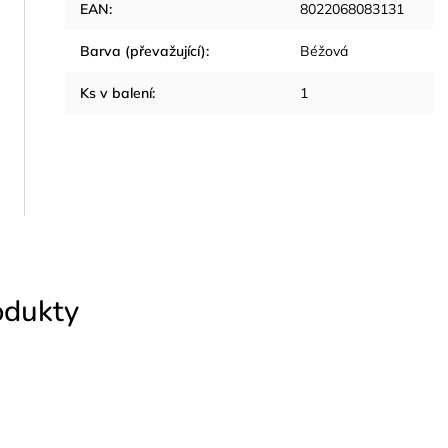
EAN
:
8022068083131
Barva (převažující)
:
Béžová
Ks v balení
:
1
odukty