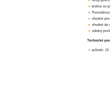
leskne se j
Porcelánov
vhodné pro
vhodné do 
odolný proti
Technické pa
průměr: 15