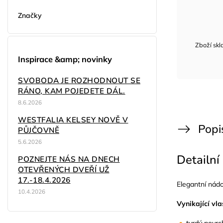
Značky
Zboží sk
Inspirace &amp; novinky
SVOBODA JE ROZHODNOUT SE
RÁNO, KAM POJEDETE DÁL.
8.6.2026
WESTFALIA KELSEY NOVĚ V
Popi
PŮJČOVNĚ
5.6.2026
Detailní
POZNEJTE NÁS NA DNECH
OTEVŘENÝCH DVEŘÍ UŽ
17.-18.4.2026
Elegantní nádo
10.4.2026
Vynikající vl
tvrdý povrc