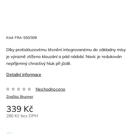
Kód:
FRA-550/308
Díky protiskluzovému těsnění integrovanému do základny mísy
je výrazně ztíženo klouzání a pád nádobí. Navíc je redukován
nepříjemný chrastivý hluk při jízdě.
Detailní informace
Neohodnoceno
Značka:
Brunner
339 Kč
280 Kč bez DPH