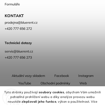
Formuláře
KONTAKT
prodejna
@
bluerent.cz
+420 777 656 272
Technické dotazy
servis@bluerent.cz
+420 777 656 273
Aktuální vozy skladem
Facebook
Instagram
YouTube
Obchodní podmínky
Web
O nás
Tyto stránky používají
soubory cookies
, abychom Vám umožnili
pohodlné prohlížení webu a díky analýze provozu webu
neustále
zlepšovali jeho funkce
, výkon a použitelnost. Více