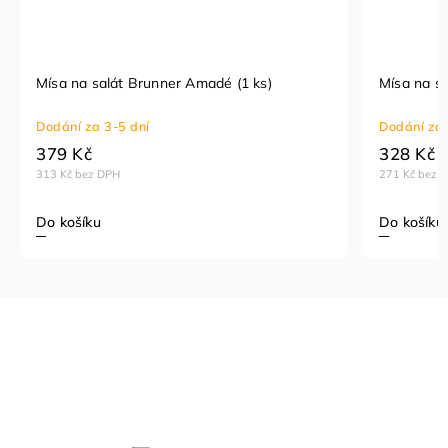
Mísa na salát Brunner Amadé (1 ks)
Mísa na sa
Dodání za 3-5 dní
Dodání za 
379 Kč
328 Kč
313 Kč bez DPH
271 Kč bez 
Do košíku
Do košíku