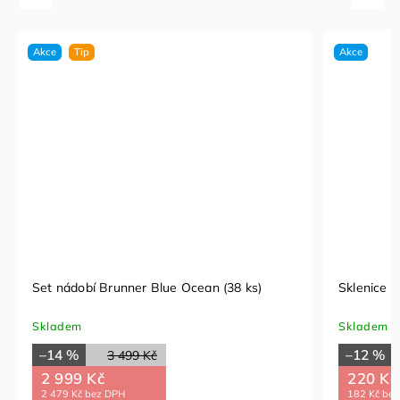
Akce
Tip
Akce
Set nádobí Brunner Blue Ocean (38 ks)
Sklenice B
Skladem
Skladem
–14 %
–12 %
3 499 Kč
2 999 Kč
220 Kč
2 479 Kč bez DPH
182 Kč be