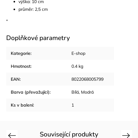
výška: 10 cm
průměr: 2,5 cm
"
Doplňkové parametry
Kategorie
:
E-shop
Hmotnost
:
0.4 kg
EAN
:
8022068005799
Barva (převažující)
:
Bílá, Modrá
Ks v balení
:
1
Související produkty
Previous
Next