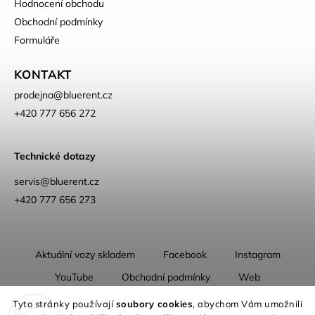
Hodnocení obchodu
Obchodní podmínky
Formuláře
KONTAKT
prodejna
@
bluerent.cz
+420 777 656 272
Technické dotazy
servis@bluerent.cz
+420 777 656 273
Aktuální vozy skladem
Facebook
Instagram
YouTube
Obchodní podmínky
Web
O nás
Tyto stránky používají
soubory cookies
, abychom Vám umožnili