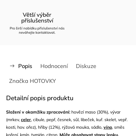
Větší výběr
příslušenství
Pro širší nabídku příslušenství nás
neváhejte kontaktovat.
Popis
Hodnocení
Diskuze
Značka
HOTOVKY
Detailní popis produktu
Složení v okamžiku zpracování:
hovězí maso (30%), vývar
(mrkev,
celer
, cibule, pepř, česnek, sůl, libeček, kuř. skelet, vepř.
kosti, hov. ořez), hřiby (12%), rýžová mouka, sádlo,
víno
, směs
koření, kmín, tymián, citron.
Může obsahovat stopy
lepku
.