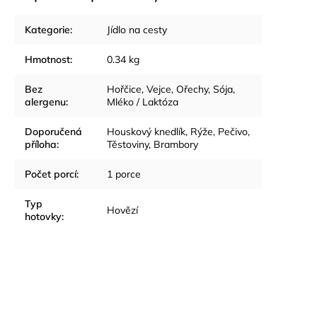
Kategorie
:
Jídlo na cesty
Hmotnost
:
0.34 kg
Bez
Hořčice, Vejce, Ořechy, Sója,
alergenu
:
Mléko / Laktóza
Doporučená
Houskový knedlík, Rýže, Pečivo,
příloha
:
Těstoviny, Brambory
Počet porcí
:
1 porce
Typ
Hovězí
hotovky
: