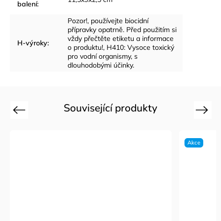
balení
:
Pozor!, používejte biocidní
přípravky opatrně. Před použitím si
vždy přečtěte etiketu a informace
H-výroky
:
o produktu!, H410: Vysoce toxický
pro vodní organismy, s
dlouhodobými účinky.
Související produkty
Previous
Next
Akce