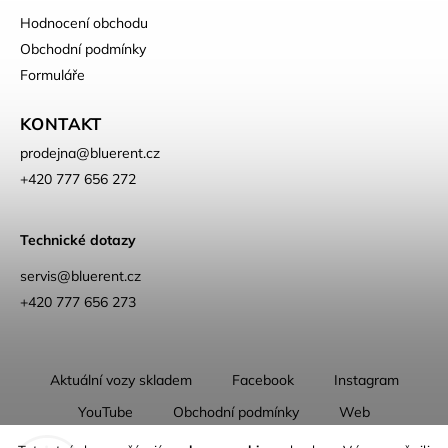
Hodnocení obchodu
Obchodní podmínky
Formuláře
KONTAKT
prodejna
@
bluerent.cz
+420 777 656 272
Technické dotazy
servis@bluerent.cz
+420 777 656 273
Aktuální vozy skladem
Facebook
Instagram
YouTube
Obchodní podmínky
Web
O nás