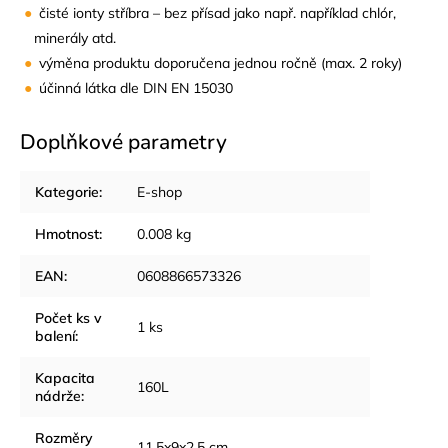
čisté ionty stříbra – bez přísad jako např. například chlór,
minerály atd.
výměna produktu doporučena jednou ročně (max. 2 roky)
účinná látka dle DIN EN 15030
Doplňkové parametry
Kategorie
:
E-shop
Hmotnost
:
0.008 kg
EAN
:
0608866573326
Počet ks v
1 ks
balení
:
Kapacita
160L
nádrže
:
Rozměry
11,5x9x2,5 cm