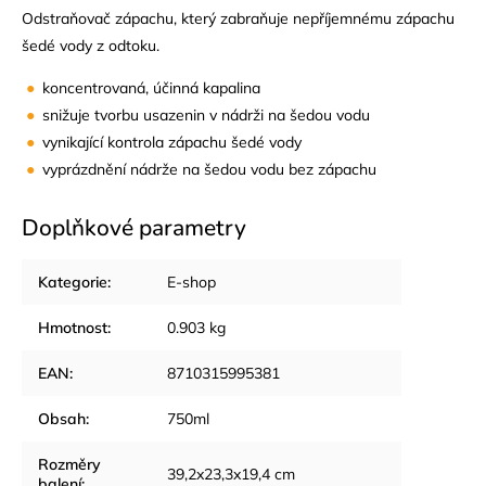
Odstraňovač zápachu, který zabraňuje nepříjemnému zápachu
šedé vody z odtoku.
koncentrovaná, účinná kapalina
snižuje tvorbu usazenin v nádrži na šedou vodu
vynikající kontrola zápachu šedé vody
vyprázdnění nádrže na šedou vodu bez zápachu
Doplňkové parametry
Kategorie
:
E-shop
Hmotnost
:
0.903 kg
EAN
:
8710315995381
Obsah
:
750ml
Rozměry
39,2x23,3x19,4 cm
balení
: