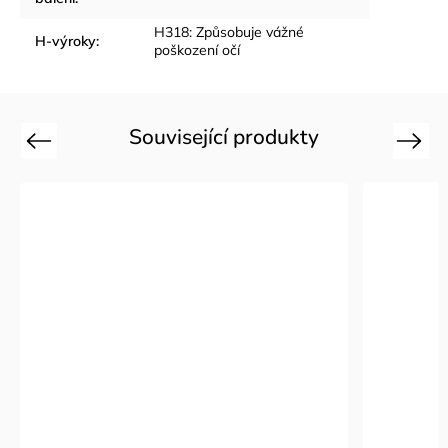
H318: Způsobuje vážné
H-výroky
:
poškození očí
Související produkty
Previous
Next