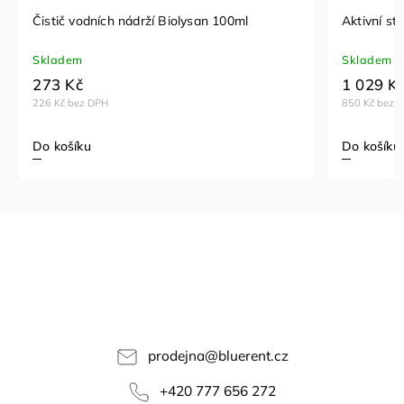
Čistič vodních nádrží Biolysan 100ml
Aktivní stř
Skladem
Skladem
273 Kč
1 029 K
226 Kč bez DPH
850 Kč bez 
Do košíku
Do košíku
prodejna
@
bluerent.cz
+420 777 656 272