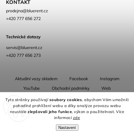
KONTAKT
prodejna
@
bluerent.cz
+420 777 656 272
Technické dotazy
servis@bluerent.cz
+420 777 656 273
Aktuální vozy skladem
Facebook
Instagram
YouTube
Obchodní podmínky
Web
O nás
Tyto stránky používají
soubory cookies
, abychom Vám umožnili
pohodlné prohlížení webu a díky analýze provozu webu
neustále
zlepšovali jeho funkce
, výkon a použitelnost. Více
informací
zde
Nastavení
Copyright 2026
Blue Rent | Na cestách jako doma
. Všechna práva