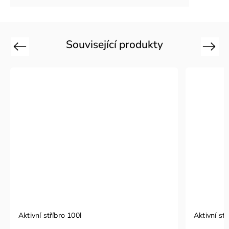
Související produkty
Previous
Next
Aktivní stříbro 100l
Aktivní stř