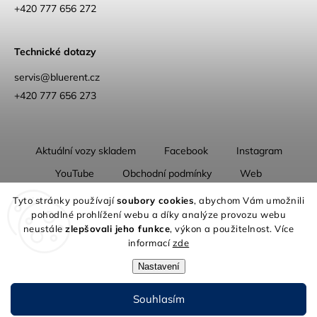
+420 777 656 272
Technické dotazy
servis@bluerent.cz
+420 777 656 273
Aktuální vozy skladem
Facebook
Instagram
YouTube
Obchodní podmínky
Web
O nás
Tyto stránky používají
soubory cookies
, abychom Vám umožnili
pohodlné prohlížení webu a díky analýze provozu webu
neustále
zlepšovali jeho funkce
, výkon a použitelnost. Více
informací
zde
Nastavení
Copyright 2026
Blue Rent | Na cestách jako doma
. Všechna práva
vyhrazena.
Souhlasím
Grafický návrh vytvořil a nakódoval
Shoptak.cz