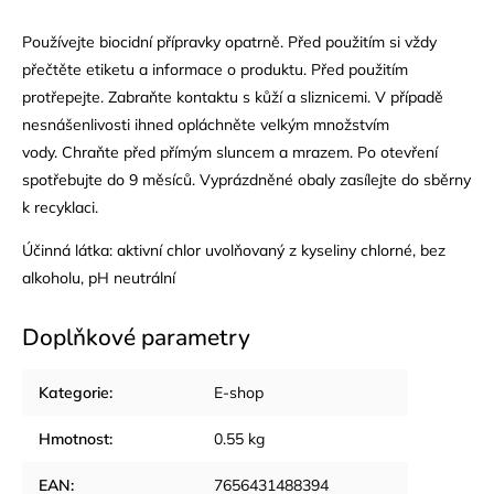
Používejte biocidní přípravky opatrně. Před použitím si vždy
přečtěte etiketu a informace o produktu. Před použitím
protřepejte. Zabraňte kontaktu s kůží a sliznicemi. V případě
nesnášenlivosti ihned opláchněte velkým množstvím
vody. Chraňte před přímým sluncem a mrazem. Po otevření
spotřebujte do 9 měsíců. Vyprázdněné obaly zasílejte do sběrny
k recyklaci.
Účinná látka: aktivní chlor uvolňovaný z kyseliny chlorné, bez
alkoholu, pH neutrální
Doplňkové parametry
Kategorie
:
E-shop
Hmotnost
:
0.55 kg
EAN
:
7656431488394