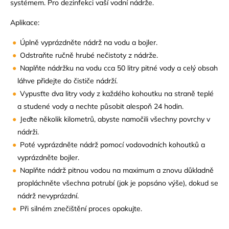
systémem. Pro dezinfekci vaší vodní nádrže.
Aplikace:
Úplně vyprázdněte nádrž na vodu a bojler.
Odstraňte ručně hrubé nečistoty z nádrže.
Naplňte nádržku na vodu cca 50 litry pitné vody a celý obsah
láhve přidejte do čističe nádrží.
Vypusťte dva litry vody z každého kohoutku na straně teplé
a studené vody a nechte působit alespoň 24 hodin.
Jeďte několik kilometrů, abyste namočili všechny povrchy v
nádrži.
Poté vyprázdněte nádrž pomocí vodovodních kohoutků a
vyprázdněte bojler.
Naplňte nádrž pitnou vodou na maximum a znovu důkladně
propláchněte všechna potrubí (jak je popsáno výše), dokud se
nádrž nevyprázdní.
Při silném znečištění proces opakujte.