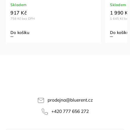
Skladem
Skladem
917 Kč
1 990 K
758 Kč bez DPH
1 645 Kč be
Do košíku
Do košíku
prodejna
@
bluerent.cz
+420 777 656 272