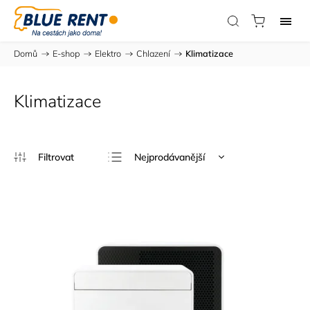
Domů
/
E-shop
/
Elektro
/
Chlazení
/
Klimatizace
Klimatizace
Nejprodávanější
Nejlevnější
Nejdražší
Abecedně