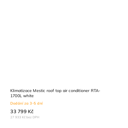
Klimatizace Mestic roof top air conditioner RTA-
1700L white
Dodání za 3-5 dní
33 799 Kč
27 933 Kč bez DPH