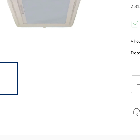
2 31
Vhod
Deta