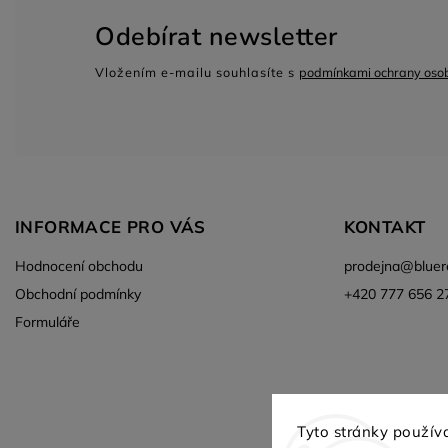
Odebírat newsletter
Vložením e-mailu souhlasíte s
podmínkami ochrany osob
INFORMACE PRO VÁS
KONTAKT
Hodnocení obchodu
prodejna
@
bluer
Obchodní podmínky
+420 777 656 2
Formuláře
Aktuální vozy skladem
Tyto stránky použív