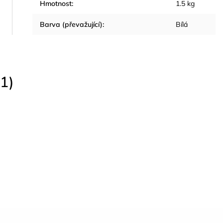
Hmotnost
:
1.5 kg
Barva (převažující)
:
Bílá
1)