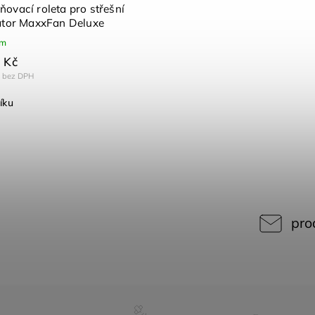
ovací roleta pro střešní
látor MaxxFan Deluxe
em
 Kč
č bez DPH
íku
pro