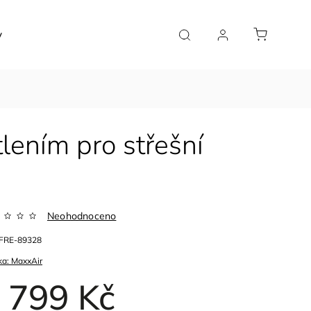
y
Značky
lením pro střešní
Neohodnoceno
FRE-89328
ka:
MaxxAir
 799 Kč