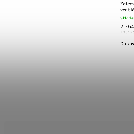
Zatemň
venti
Sklad
2 364
1 954 K
Do koš