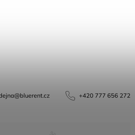
dejna
@
bluerent.cz
+420 777 656 272