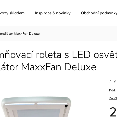
 vozy skladem
Inspirace & novinky
Obchodní podmínk
ventilátor MaxxFan Deluxe
ňovací roleta s LED osvět
látor MaxxFan Deluxe
Kód:
Znač
2