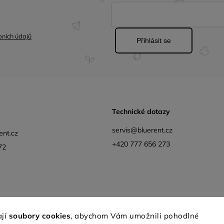
ních údajů
Přihlásit se
Technické dotazy
servis@bluerent.cz
ent.cz
+420 777 656 273
72
Facebook
Instagram
YouTube
Obchodní podmínk
ají
soubory cookies
, abychom Vám umožnili pohodlné