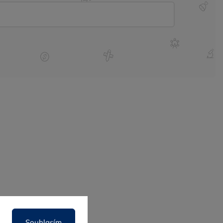
y
Web
O nás
Souhlasím