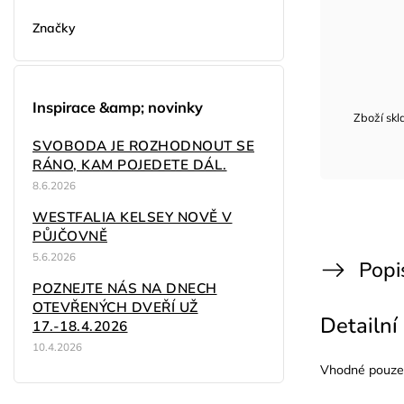
Značky
Inspirace &amp; novinky
Zboží sk
SVOBODA JE ROZHODNOUT SE
RÁNO, KAM POJEDETE DÁL.
8.6.2026
WESTFALIA KELSEY NOVĚ V
PŮJČOVNĚ
5.6.2026
Popi
POZNEJTE NÁS NA DNECH
OTEVŘENÝCH DVEŘÍ UŽ
Detailní
17.-18.4.2026
10.4.2026
Vhodné pouze