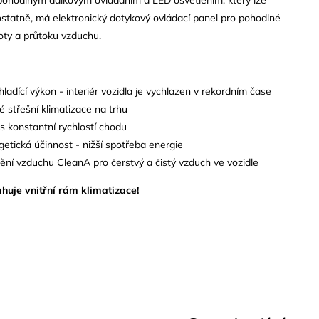
statně, má elektronický dotykový ovládací panel pro pohodlné
oty a průtoku vzduchu.
hladící výkon - interiér vozidla je vychlazen v rekordním čase
né střešní klimatizace na trhu
 konstantní rychlostí chodu
etická účinnost - nižší spotřeba energie
ění vzduchu CleanA pro čerstvý a čistý vzduch ve vozidle
huje vnitřní rám klimatizace!