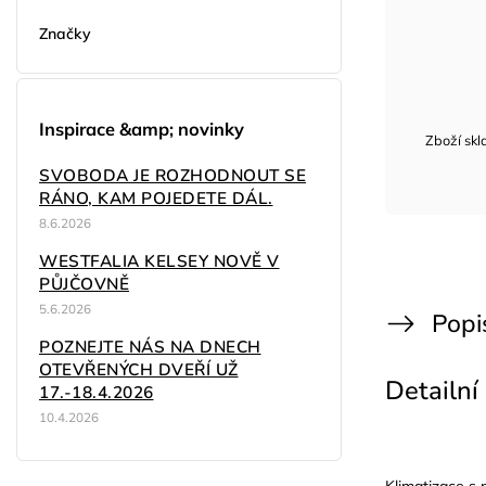
Značky
Inspirace &amp; novinky
Zboží sk
SVOBODA JE ROZHODNOUT SE
RÁNO, KAM POJEDETE DÁL.
8.6.2026
WESTFALIA KELSEY NOVĚ V
PŮJČOVNĚ
5.6.2026
Popi
POZNEJTE NÁS NA DNECH
OTEVŘENÝCH DVEŘÍ UŽ
Detailní
17.-18.4.2026
10.4.2026
Klimatizace s