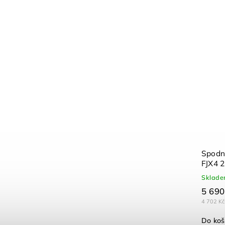
Spodní
FJX4 
Sklad
5 690
4 702 Kč
Do koš