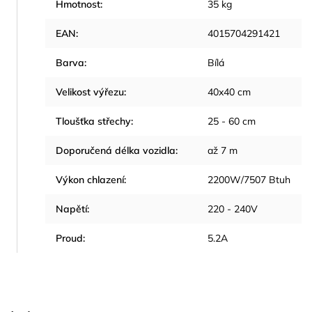
Hmotnost
:
35 kg
EAN
:
4015704291421
Barva
:
Bílá
Velikost výřezu
:
40x40 cm
Tloušťka střechy
:
25 - 60 cm
Doporučená délka vozidla
:
až 7 m
Výkon chlazení
:
2200W/7507 Btuh
Napětí
:
220 - 240V
Proud
:
5.2A