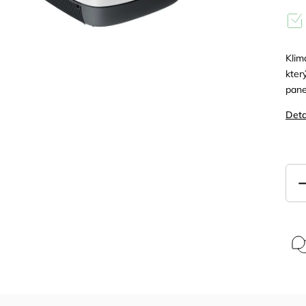
Klim
kter
pane
Deta