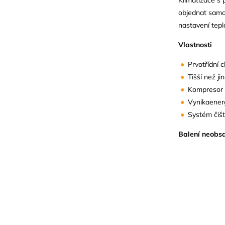
objednat samo
nastavení tepl
Vlastnosti
Prvotřídní c
Tišší než ji
Kompresor s
Vynikaenerg
Systém čišt
Balení neobsa