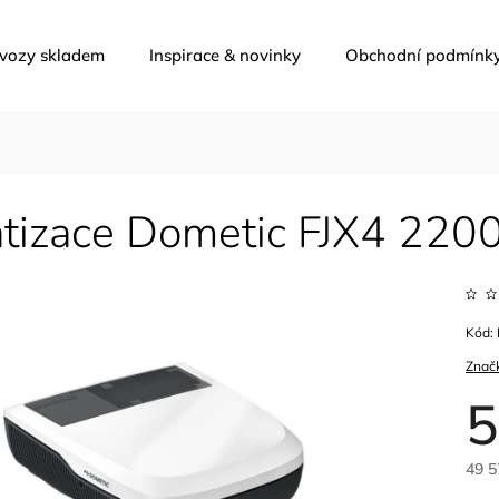
 vozy skladem
Inspirace & novinky
Obchodní podmínk
atizace Dometic FJX4 220
Kód:
Znač
5
49 5