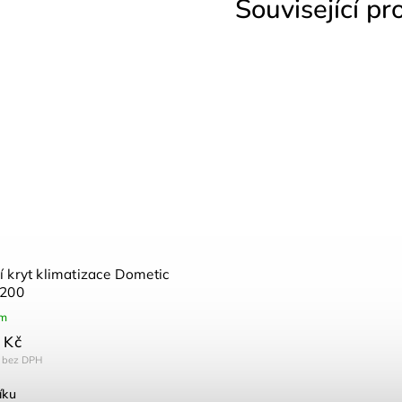
Související pr
 kryt klimatizace Dometic
2200
em
 Kč
 bez DPH
íku