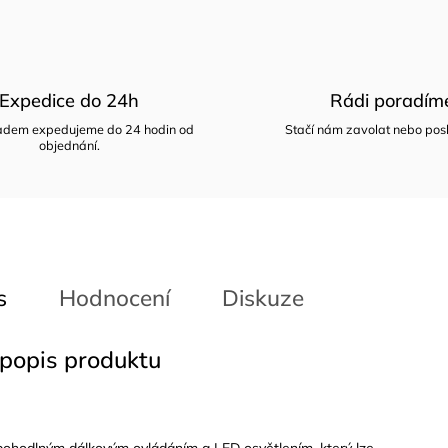
Expedice do 24h
Rádi poradím
ladem expedujeme do 24 hodin od
Stačí nám zavolat nebo posl
objednání.
s
Hodnocení
Diskuze
 popis produktu
 pohodlným dálkovým ovládáním a LED osvětlením, který lze