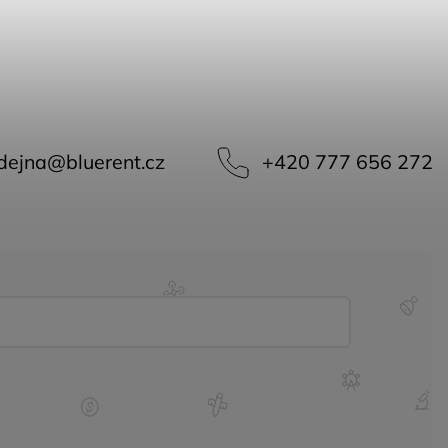
dejna
@
bluerent.cz
+420 777 656 272