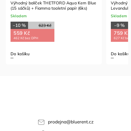
Výhodný balíček THETFORD Aqua Kem Blue
Výhodný 
(15 sáčků) + Fiamma toaletní papír (6ks)
Levandule 
Koncentrát
Skladem
Skladem
–10 %
–9 %
623 Kč
559 Kč
759 Kč
462 Kč bez DPH
627 Kč be
Do košíku
Do košíku
prodejna
@
bluerent.cz