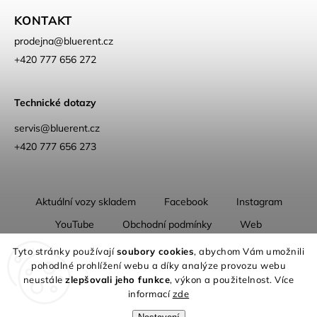
KONTAKT
prodejna
@
bluerent.cz
+420 777 656 272
Technické dotazy
servis@bluerent.cz
+420 777 656 273
Aktuální vozy skladem
Facebook
Instagram
YouTube
Obchodní podmínky
Web
O nás
Tyto stránky používají
soubory cookies
, abychom Vám umožnili
pohodlné prohlížení webu a díky analýze provozu webu
neustále
zlepšovali jeho funkce
, výkon a použitelnost. Více
informací
zde