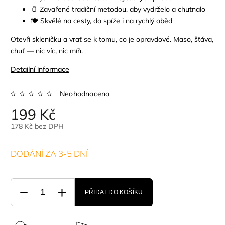
🫙 Zavařené tradiční metodou, aby vydrželo a chutnalo
🍽️ Skvělé na cesty, do spíže i na rychlý oběd
Otevři skleničku a vrať se k tomu, co je opravdové. Maso, šťáva,
chuť — nic víc, nic míň.
Detailní informace
Neohodnoceno
199 Kč
178 Kč bez DPH
DODÁNÍ ZA 3-5 DNÍ
PŘIDAT DO KOŠÍKU