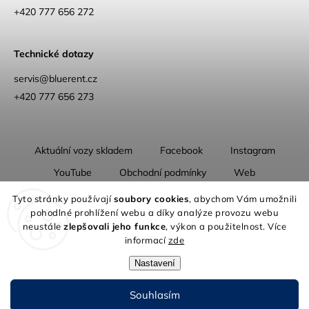
+420 777 656 272
Technické dotazy
servis@bluerent.cz
+420 777 656 273
Aktuální vozy skladem
Facebook
Instagram
YouTube
Obchodní podmínky
Web
O nás
Tyto stránky používají
soubory cookies
, abychom Vám umožnili
pohodlné prohlížení webu a díky analýze provozu webu
neustále
zlepšovali jeho funkce
, výkon a použitelnost. Více
informací
zde
Nastavení
Copyright 2026
Blue Rent | Na cestách jako doma
. Všechna práva
vyhrazena.
Souhlasím
Grafický návrh vytvořil a nakódoval
Shoptak.cz