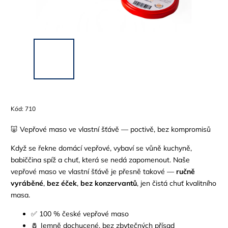
Kód:
710
🐷 Vepřové maso ve vlastní šťávě — poctivě, bez kompromisů
Když se řekne domácí vepřové, vybaví se vůně kuchyně,
babiččina spíž a chuť, která se nedá zapomenout. Naše
vepřové maso ve vlastní šťávě je přesně takové —
ručně
vyráběné
,
bez éček
,
bez konzervantů
, jen čistá chuť kvalitního
masa.
✅ 100 % české vepřové maso
🧂 Jemně dochucené, bez zbytečných přísad