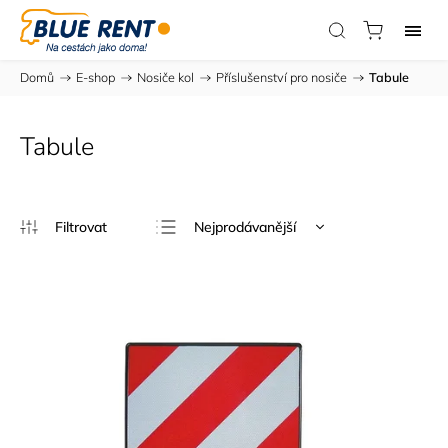
Domů
/
E-shop
/
Nosiče kol
/
Příslušenství pro nosiče
/
Tabule
Tabule
Nejprodávanější
Nejlevnější
Nejdražší
Abecedně