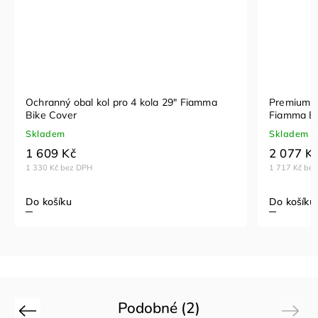
Ochranný obal kol pro 4 kola 29" Fiamma
Premium oc
Bike Cover
Fiamma Bi
Skladem
Skladem
1 609 Kč
2 077 K
1 330 Kč bez DPH
1 717 Kč be
Do košíku
Do košíku
Podobné (2)
Previous
Next