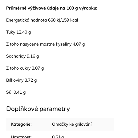
Průměrné výživové údaje na 100 g výrobku
:
Energetická hodnota 660 kJ/159 kcal
Tuky 12,40 g
Z toho nasycené mastné kyseliny 4,07 g
Sacharidy 9,16 g
Z toho cukry 3,07 g
Bílkoviny 3,72 g
Sůl 0,41 g
Doplňkové parametry
Kategorie
:
Omáčky ke grilování
Hmotnost
:
0.5 kg