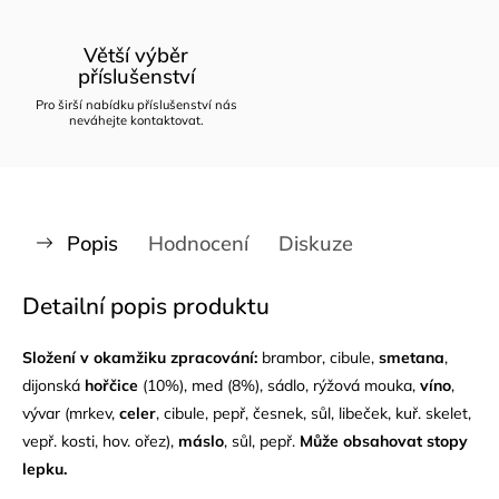
Větší výběr
příslušenství
Pro širší nabídku příslušenství nás
neváhejte kontaktovat.
Popis
Hodnocení
Diskuze
Detailní popis produktu
Složení v okamžiku zpracování:
brambor, cibule,
smetana
,
dijonská
hořčice
(10%), med (8%), sádlo, rýžová mouka,
víno
,
vývar (mrkev,
celer
, cibule, pepř, česnek, sůl, libeček, kuř. skelet,
vepř. kosti, hov. ořez),
máslo
, sůl, pepř.
Může obsahovat stopy
lepku.