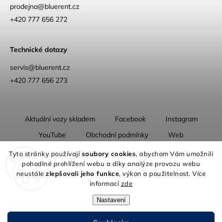
prodejna
@
bluerent.cz
+420 777 656 272
Technické dotazy
servis@bluerent.cz
+420 777 656 273
Aktuální vozy skladem
Facebook
Instagram
YouTube
Obchodní podmínky
Web
O nás
Tyto stránky používají
soubory cookies
, abychom Vám umožnili
pohodlné prohlížení webu a díky analýze provozu webu
neustále
zlepšovali jeho funkce
, výkon a použitelnost. Více
informací
zde
Nastavení
Copyright 2026
Blue Rent | Na cestách jako doma
. Všechna práva
vyhrazena.