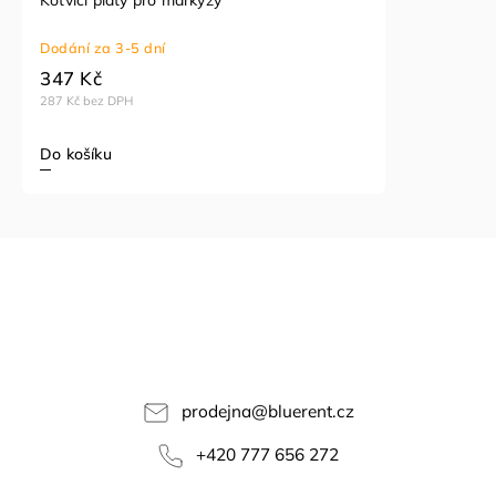
Dodání za 3-5 dní
347 Kč
287 Kč bez DPH
Do košíku
prodejna
@
bluerent.cz
+420 777 656 272