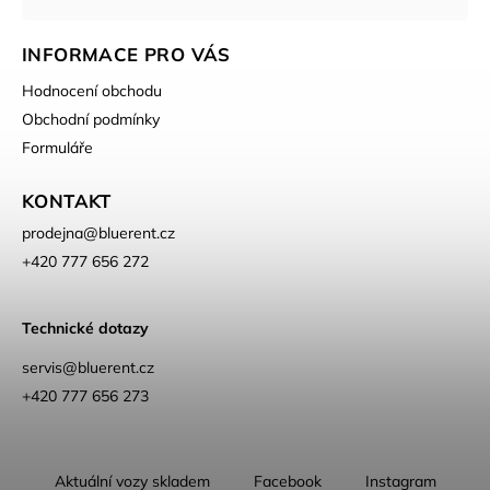
INFORMACE PRO VÁS
Hodnocení obchodu
Obchodní podmínky
Formuláře
KONTAKT
prodejna
@
bluerent.cz
+420 777 656 272
Technické dotazy
servis@bluerent.cz
+420 777 656 273
Aktuální vozy skladem
Facebook
Instagram