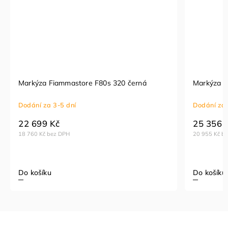
Markýza Fiammastore F80s 320 černá
Markýza F
Dodání za 3-5 dní
Dodání za 
22 699 Kč
25 356 
18 760 Kč bez DPH
20 955 Kč b
Do košíku
Do košíku