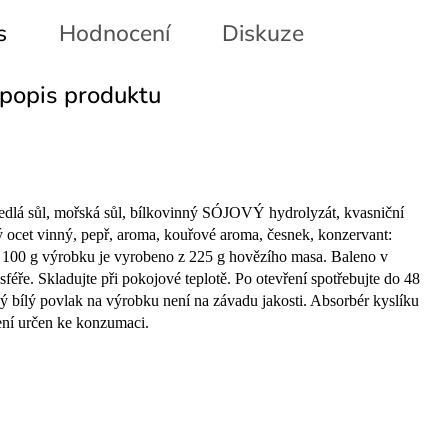
s
Hodnocení
Diskuze
 popis produktu
edlá sůl, mořská sůl, bílkovinný SÓJOVÝ hydrolyzát, kvasniční 
ý ocet vinný, pepř, aroma, kouřové aroma, česnek, konzervant: 
 100 g výrobku je vyrobeno z 225 g hovězího masa. Baleno v 
féře. Skladujte při pokojové teplotě. Po otevření spotřebujte do 48 
ý bílý povlak na výrobku není na závadu jakosti. Absorbér kyslíku 
ení určen ke konzumaci.