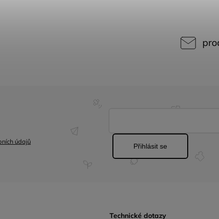
pro
ních údajů
Přihlásit se
Technické dotazy