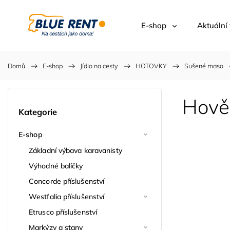
E-shop
Aktuální
Domů
/
E-shop
/
Jídlo na cesty
/
HOTOVKY
/
Sušené maso
Hově
Kategorie
E-shop
Základní výbava karavanisty
Výhodné balíčky
Concorde příslušenství
Westfalia příslušenství
Etrusco příslušenství
Markýzy a stany