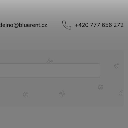
dejna
@
bluerent.cz
+420 777 656 272