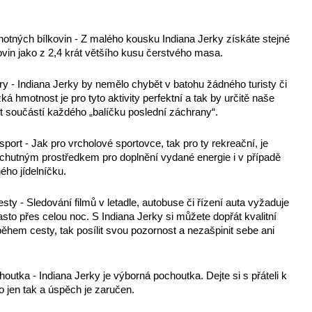
otných bílkovin - Z malého kousku Indiana Jerky získáte stejné 
ovin jako z 2,4 krát většího kusu čerstvého masa.
úry - Indiana Jerky by nemělo chybět v batohu žádného turisty či 
ká hmotnost je pro tyto aktivity perfektní a tak by určitě naše 
t součástí každého „balíčku poslední záchrany“.
port - Jak pro vrcholové sportovce, tak pro ty rekreační, je 
 chutným prostředkem pro doplnění vydané energie i v případě 
ého jídelníčku.
sty - Sledování filmů v letadle, autobuse či řízení auta vyžaduje 
sto přes celou noc. S Indiana Jerky si můžete dopřát kvalitní 
ěhem cesty, tak posílit svou pozornost a nezašpinit sebe ani 
utka - Indiana Jerky je výborná pochoutka. Dejte si s přáteli k 
o jen tak a úspěch je zaručen.