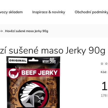
 vozy skladem
Inspirace & novinky
Obchodní podmínk
/
Hovězí sušené maso Jerky 90g
zí sušené maso Jerky 90g
Kód:
1
178