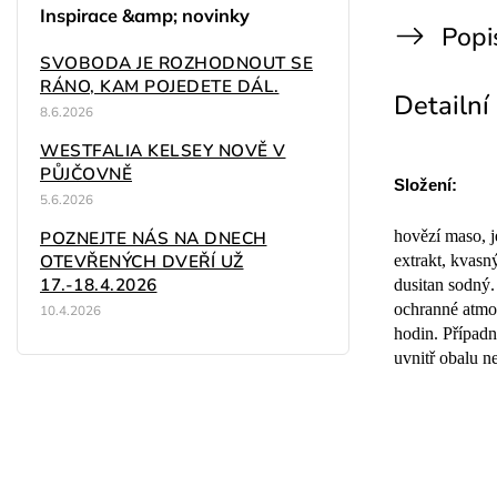
Inspirace &amp; novinky
Popi
SVOBODA JE ROZHODNOUT SE
RÁNO, KAM POJEDETE DÁL.
Detailní
8.6.2026
WESTFALIA KELSEY NOVĚ V
PŮJČOVNĚ
Složení:
5.6.2026
POZNEJTE NÁS NA DNECH
hovězí maso, j
OTEVŘENÝCH DVEŘÍ UŽ
extrakt, kvasn
17.-18.4.2026
dusitan sodný.
ochranné atmos
10.4.2026
hodin. Případn
uvnitř obalu n