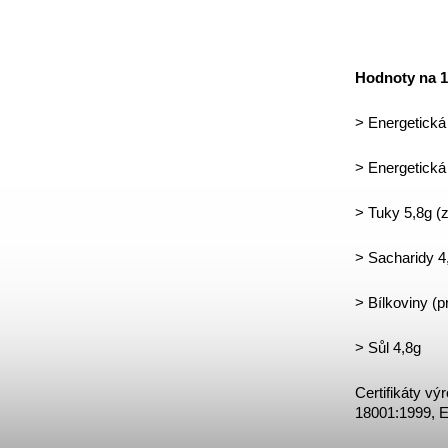
Hodnoty na 1
> Energetická
> Energetická
> Tuky 5,8g (
> Sacharidy 4,
> Bílkoviny (p
> Sůl 4,8g 
Certifikáty v
18001:1999, 