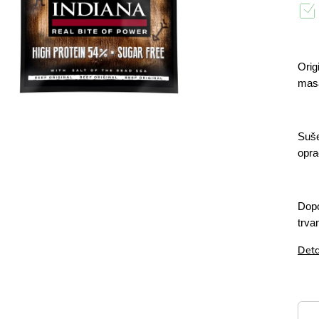
Orig
masa
Suše
opra
Dopo
trva
Deta