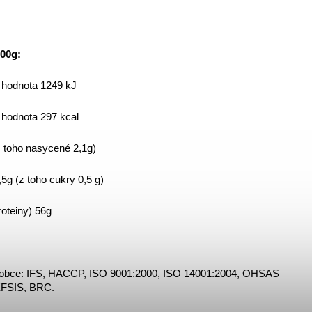
00g:
 hodnota 1249 kJ 
 hodnota 297 kcal 
z toho nasycené 2,1g)
5g (z toho cukry 0,5 g)
roteiny) 56g 
ýrobce: IFS, HACCP, ISO 9001:2000, ISO 14001:2004, OHSAS 
EFSIS, BRC. 