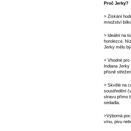
Proč Jerky?
> Získání hodn
množství bílk
> Ideální na t
horolezce. Níz
Jerky mělo bý
> Vhodné pro s
Indiana Jerky
přísně střežen
> Skvělé na ce
soustředění ča
stravu přímo b
sedadla.
>Výborná pocho
vínu, pivu neb