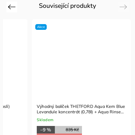
Související produkty
Previous
Next
Akce
pslí)
Výhodný balíček THETFORD Aqua Kem Blue
Levandule koncentrát (0,78l) + Aqua Rinse
Koncentrát (0,78l)
Skladem
–9 %
835 Kč