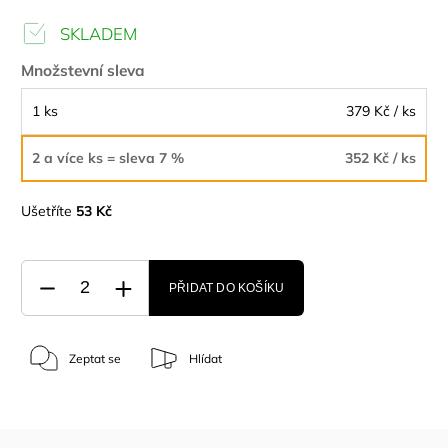
SKLADEM
Množstevní sleva
1 ks
379 Kč
/ ks
2 a více ks = sleva 7 %
352 Kč
/ ks
Ušetříte
53 Kč
PŘIDAT DO KOŠÍKU
Zeptat se
Hlídat