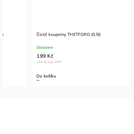
ETFORD (0,5l)
Čistič koupelny THETFORD (0,5l)
Skladem
199 Kč
164 Kč bez DPH
Do košíku