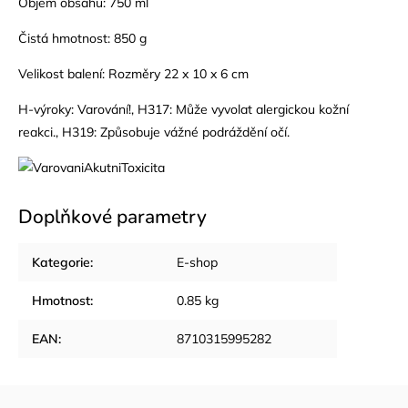
Objem obsahu: 750 ml
Čistá hmotnost: 850 g
Velikost balení: Rozměry 22 x 10 x 6 cm
H-výroky: Varování!, H317: Může vyvolat alergickou kožní
reakci., H319: Způsobuje vážné podráždění očí.
Doplňkové parametry
Kategorie
:
E-shop
Hmotnost
:
0.85 kg
EAN
:
8710315995282