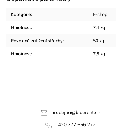
Kategorie
:
E-shop
Hmotnost
:
7.4 kg
Povolené zatížení střechy
:
50 kg
Hmotnost
:
7,5 kg
prodejna
@
bluerent.cz
+420 777 656 272