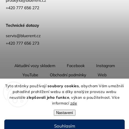
prodejna
@
bluerent.cz
+420 777 656 272
Technické dotazy
servis@bluerent.cz
+420 777 656 273
Aktuální vozy skladem
Facebook
Instagram
YouTube
Obchodní podmínky
Web
O nás
Tyto stránky používají
soubory cookies
, abychom Vám umožnili
pohodlné prohlížení webu a díky analýze provozu webu
neustále
zlepšovali jeho funkce
, výkon a použitelnost. Více
informací
zde
Nastavení
Copyright 2026
Blue Rent | Na cestách jako doma
. Všechna práva
vyhrazena.
Souhlasím