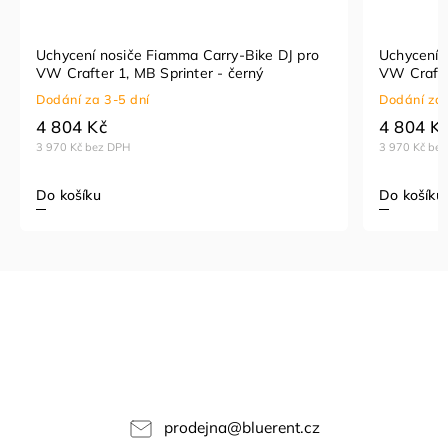
Uchycení nosiče Fiamma Carry-Bike DJ pro
Uchycení 
VW Crafter 1, MB Sprinter - černý
VW Crafte
Dodání za 3-5 dní
Dodání za 
4 804 Kč
4 804 K
3 970 Kč bez DPH
3 970 Kč be
Do košíku
Do košíku
prodejna
@
bluerent.cz