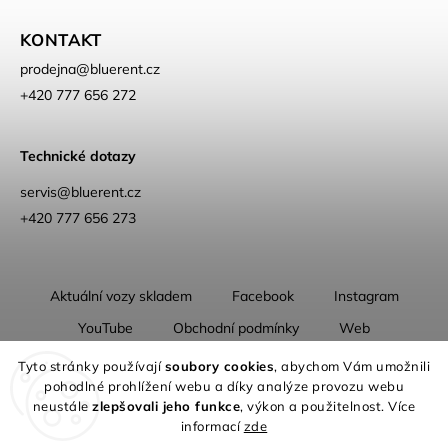
KONTAKT
prodejna
@
bluerent.cz
+420 777 656 272
Technické dotazy
servis@bluerent.cz
+420 777 656 273
Aktuální vozy skladem
Facebook
Instagram
YouTube
Obchodní podmínky
Web
O nás
Tyto stránky používají
soubory cookies
, abychom Vám umožnili
pohodlné prohlížení webu a díky analýze provozu webu
neustále
zlepšovali jeho funkce
, výkon a použitelnost. Více
informací
zde