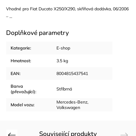
Vhodné pro Fiat Ducato X250/X290, skříňová dodávka, 06/2006
– ...
Doplňkové parametry
Kategorie
:
E-shop
Hmotnost
:
3.5 kg
EAN
:
8004815437541
Barva
Stříbrná
(převažující)
:
Mercedes-Benz,
Model vozu
:
Volkswagen
Související produkty
Previous
Next