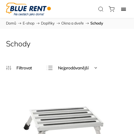
Domů
/
E-shop
/
Doplňky
/
Okna a dveře
/
Schody
Schody
Nejprodávanější
Nejlevnější
Nejdražší
Abecedně