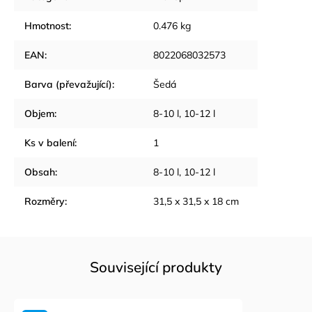
Hmotnost
:
0.476 kg
EAN
:
8022068032573
Barva (převažující)
:
Šedá
Objem
:
8-10 l, 10-12 l
Ks v balení
:
1
Obsah
:
8-10 l, 10-12 l
Rozměry
:
31,5 x 31,5 x 18 cm
Související produkty