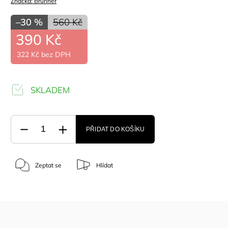
Značka:
Brunner
–30 %
560 Kč
390 Kč
322 Kč bez DPH
SKLADEM
PŘIDAT DO KOŠÍKU
Zeptat se
Hlídat