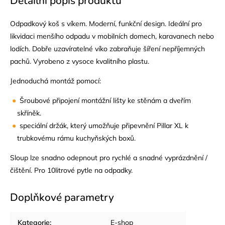
Detailní popis produktu
Odpadkový koš s víkem. Moderní, funkční design. Ideální pro
likvidaci menšího odpadu v mobilních domech, karavanech nebo
lodích. Dobře uzavíratelné víko zabraňuje šíření nepříjemných
pachů. Vyrobeno z vysoce kvalitního plastu.
Jednoduchá montáž pomocí:
Šroubové připojení montážní lišty ke stěnám a dveřím
skříněk.
speciální držák, který umožňuje připevnění Pillar XL k
trubkovému rámu kuchyňských boxů.
Sloup lze snadno odepnout pro rychlé a snadné vyprázdnění /
čištění. Pro 10litrové pytle na odpadky.
Doplňkové parametry
Kategorie
:
E-shop