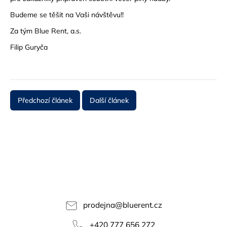
Budeme se těšit na Vaši návštěvu!!
Za tým Blue Rent, a.s.
Filip Guryča
Předchozí článek
Další článek
prodejna
@
bluerent.cz
+420 777 656 272