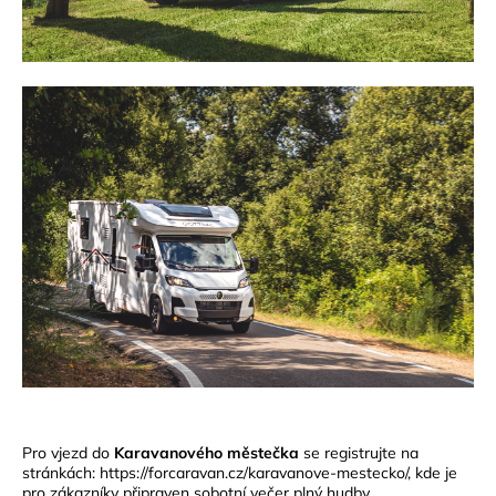
Pro vjezd do
Karavanového městečka
se registrujte na
stránkách:
https://forcaravan.cz/karavanove-mestecko/
, kde je
pro zákazníky připraven sobotní večer plný hudby.