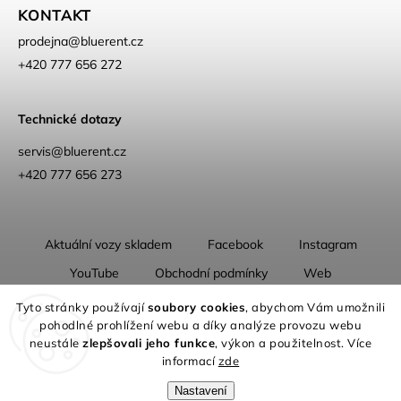
KONTAKT
prodejna
@
bluerent.cz
+420 777 656 272
Technické dotazy
servis@bluerent.cz
+420 777 656 273
Aktuální vozy skladem
Facebook
Instagram
YouTube
Obchodní podmínky
Web
O nás
Tyto stránky používají
soubory cookies
, abychom Vám umožnili
pohodlné prohlížení webu a díky analýze provozu webu
neustále
zlepšovali jeho funkce
, výkon a použitelnost. Více
informací
zde
Nastavení