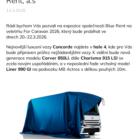
Rent, a.s
13.3.2026
Rádi bychom Vás pozvali na expozice společnosti Blue Rent na
veletrhu For Caravan 2026, který bude probíhat ve
dnech 20.-22.3.2026.
Nejnovější luxusní vozy
Concorde
najdete v
hale 4
, kde pro Vás
bude připraven průřez nejžádanějšími vozy. K vidění bude nová
generace modelu
Carver 850LI
, dále
Charisma 915 LSI
se
zcela novým uspořádáním, a v neposlední řade vrcholný model
Liner 990 GI
na podvozku MB Actros s délkou pouhých 10m.