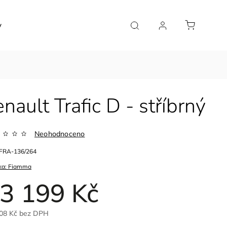
y
Značky
ault Trafic D - stříbrný
Neohodnoceno
FRA-136/264
ka:
Fiamma
3 199 Kč
08 Kč bez DPH