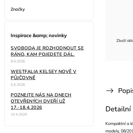
Značky
Inspirace &amp; novinky
Zboží sk
SVOBODA JE ROZHODNOUT SE
RÁNO, KAM POJEDETE DÁL.
8.6.2026
WESTFALIA KELSEY NOVĚ V
PŮJČOVNĚ
5.6.2026
Popi
POZNEJTE NÁS NA DNECH
OTEVŘENÝCH DVEŘÍ UŽ
17.-18.4.2026
Detailní
10.4.2026
Kompaktní a kl
modely, 08/201