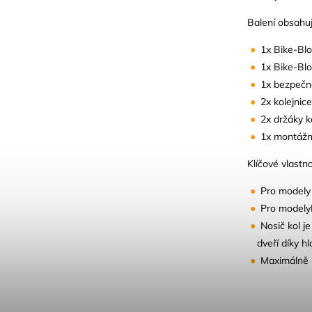
Balení obsahuj
1x Bike-Blo
1x Bike-Blo
1x bezpečn
2x kolejnice
2x držáky k
1x montážn
Klíčové vlastno
Pro modely 
Pro modelyR
Nosič kol j
dveří díky h
Maximálně p