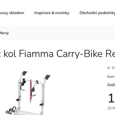
 vozy skladem
Inspirace & novinky
Obchodní podmínk
říbrný
 kol Fiamma Carry-Bike Ren
Kód:
Znač
1
10 9