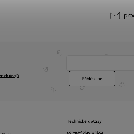
pro
ních údajů
Přihlásit se
Technické dotazy
servis@bluerent.cz
ent.cz