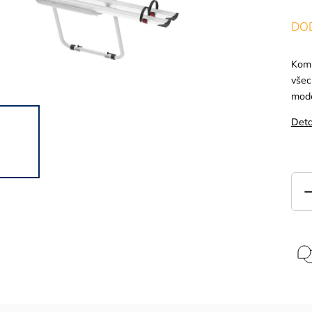
DOD
Komp
všec
mode
Deta