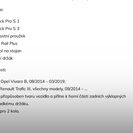
e:
ck Pro S 1
ck Pro S 3
ostní proužek
 Rail Plus
ol na stojan
í držák
sti:
Opel Vivaro B, 08/2014 – 03/2019,
enault Trafic III, všechny modely, 09/2014 – ...
e přizpůsoben tvaru vozidla a přilne k horní části zadních výklopných
ladkému držáku.
ro 2 kola.