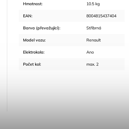
Hmotnost
:
10.5 kg
EAN
:
8004815437404
Barva (převažující)
:
Stříbrná
Model vozu
:
Renault
Elektrokola
:
Ano
Počet kol
:
max. 2